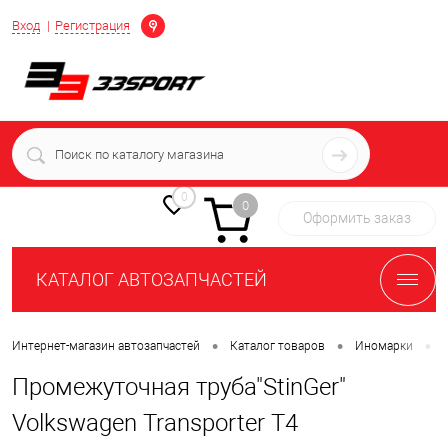
Определение
Вход
Регистрация
+7 (939) 716-10-06
пн-пт 7:00-16:00 МСК
0
0
Оформить заказ
КАТАЛОГ АВТОЗАПЧАСТЕЙ
•
•
•
Интернет-магазин автозапчастей
Каталог товаров
Иномарки
Промежуточная труба"StinGer"
Volkswagen Transporter T4