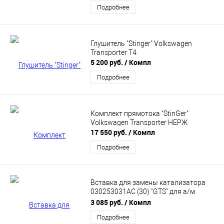
Подробнее
Глушитель "Stinger" Volkswagen
Transporter T4
5 200 руб.
/ Компл
Подробнее
Комплект прямотока "StinGer"
Volkswagen Transporter НЕРЖ
17 550 руб.
/ Компл
Подробнее
Вставка для замены катализатора
030253031АС (30) "GTS" для а/м
Volkswagen Polo 1,4L (1999-2003 г.в)
3 085 руб.
/ Компл
ES-01636
Подробнее