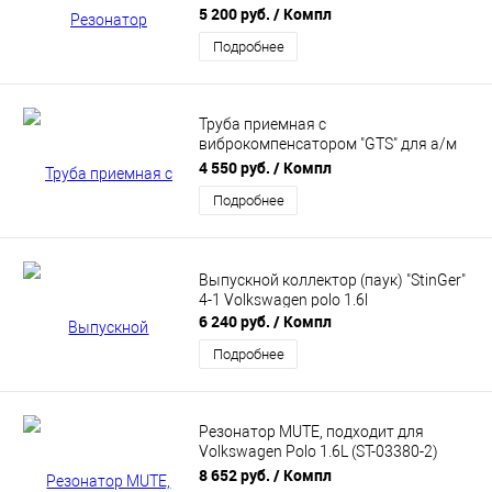
5 200 руб.
/ Компл
Подробнее
Труба приемная с
виброкомпенсатором "GTS" для а/м
Volkswagen Polo 1,6 L. (с 2015 г.в.) ES-
4 550 руб.
/ Компл
01364
Подробнее
Выпускной коллектор (паук) "StinGer"
4-1 Volkswagen polo 1.6l
6 240 руб.
/ Компл
Подробнее
Резонатор MUTE, подходит для
Volkswagen Polo 1.6L (ST-03380-2)
Stinger Sport
8 652 руб.
/ Компл