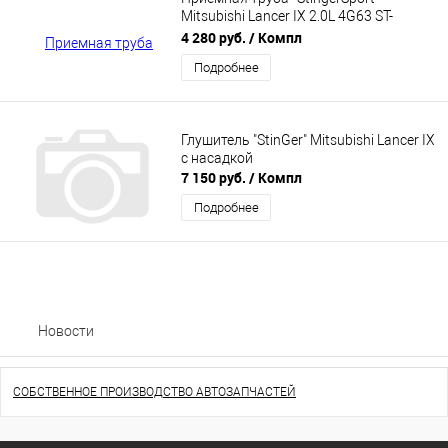
Mitsubishi Lancer IX 2.0L 4G63 ST-
04036-1
4 280 руб.
/ Компл
Подробнее
Глушитель "StinGer" Mitsubishi Lancer IX
с насадкой
7 150 руб.
/ Компл
Подробнее
Новости
СОБСТВЕННОЕ ПРОИЗВОДСТВО АВТОЗАПЧАСТЕЙ