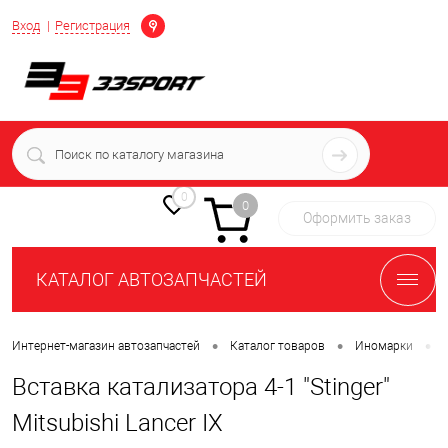
Определение
Вход
Регистрация
+7 (939) 716-10-06
пн-пт 7:00-16:00 МСК
0
0
Оформить заказ
КАТАЛОГ АВТОЗАПЧАСТЕЙ
•
•
•
Интернет-магазин автозапчастей
Каталог товаров
Иномарки
Вставка катализатора 4-1 "Stinger"
Mitsubishi Lancer IX