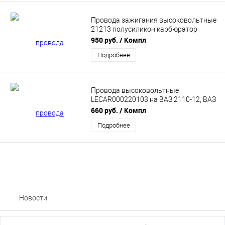
Провода зажигания высоковольтные
21213 полусиликон карбюратор
LECAR 016070103
950 руб.
/ Компл
Подробнее
Провода высоковольтные
LECAR000220103 на ВАЗ 2110-12, ВАЗ
2113-15, Лада Калина, Лада Гранта, с
660 руб.
/ Компл
8 клапанными инжекторными
Подробнее
двигателями, 1600 см3
Новости