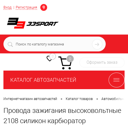
Определение
Вход
Регистрация
+7 (939) 716-10-06
пн-пт 7:00-16:00 МСК
0
0
Оформить заказ
КАТАЛОГ АВТОЗАПЧАСТЕЙ
•
•
Интернет-магазин автозапчастей
Каталог товаров
Автомобильная 
Провода зажигания высоковольтные
2108 силикон карбюратор