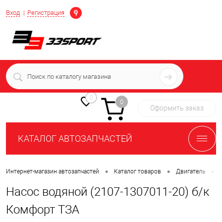
Определение
Вход
Регистрация
+7 (939) 716-10-06
пн-пт 7:00-16:00 МСК
0
0
Оформить заказ
КАТАЛОГ АВТОЗАПЧАСТЕЙ
•
•
•
Интернет-магазин автозапчастей
Каталог товаров
Двигатель
Насос водяной (2107-1307011-20) б/к
Комфорт ТЗА