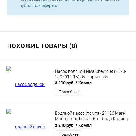
публичной офертой.
ПОХОЖИЕ ТОВАРЫ (8)
Насос водяной Niva Chevrolet (2123-
1307011-15) 8V Норма ТЗА
3 210 руб.
/ Компл
Подробнее
Водяной насос (помпа) 21126 Marel
Magnum Turbo на 16 кл Лада Калина,
Приора, Гранта, Веста, ИксРей, Ларгус
2 210 руб.
/ Компл
(MWP009)
Подробнее