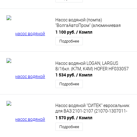
Насос водяной (помпа)
"ВолгаАвтоПром" (алюминиевая
крыльчатка) для Шевроле Нива (2123-
1 100 руб.
/ Компл
1307011)
Подробнее
Насос водяной LOGAN, LARGUS
8/16кл. (K7M, K4M) HOFER HF033057
1 534 руб.
/ Компл
Подробнее
Насос водяной "СИТЕК" евросальник
для ВАЗ 2101-2107 (21070-1307011-
00)
1 570 руб.
/ Компл
Подробнее