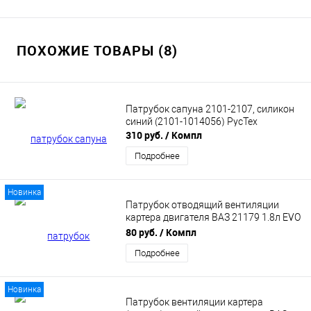
ПОХОЖИЕ ТОВАРЫ (8)
Патрубок сапуна 2101-2107, силикон
синий (2101-1014056) РусТех
310 руб.
/ Компл
Подробнее
Новинка
Патрубок отводящий вентиляции
картера двигателя ВАЗ 21179 1.8л EVO
для Lada Vesta (8450120225)
80 руб.
/ Компл
Подробнее
Новинка
Патрубок вентиляции картера