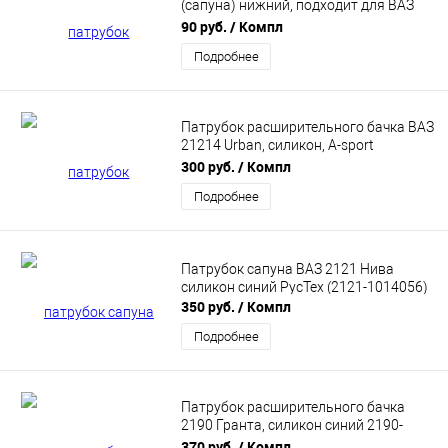
(сапуна) нижний, подходит для ВАЗ
2121 Нива (2121-1014056) РусТех
90 руб.
/ Компл
Подробнее
Патрубок расширительного бачка ВАЗ
21214 Urban, силикон, A-sport
Красный
300 руб.
/ Компл
Подробнее
Патрубок сапуна ВАЗ 2121 Нива
силикон синий РусТех (2121-1014056)
350 руб.
/ Компл
Подробнее
Патрубок расширительного бачка
2190 Гранта, силикон синий 2190-
1303080 РусТех
370 руб.
/ Компл