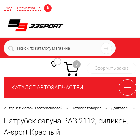
Определение
Вход
Регистрация
+7 (939) 716-10-06
пн-пт 7:00-16:00 МСК
0
0
Оформить заказ
КАТАЛОГ АВТОЗАПЧАСТЕЙ
•
•
•
Интернет-магазин автозапчастей
Каталог товаров
Двигатель
Патрубок сапуна ВАЗ 2112, силикон,
A-sport Красный