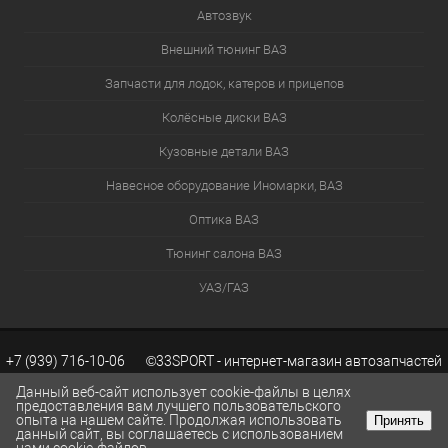
Автозвук
Внешний тюнинг ВАЗ
Запчасти для лодок, катеров и прицепов
Колёсные диски ВАЗ
Кузовные детали ВАЗ
Навесное оборудование Иномарки, ВАЗ
Оптика ВАЗ
Тюнинг салона ВАЗ
УАЗ/ГАЗ
+7 (939) 716-10-06 ©33SPORT - интернет-магазин автозапчастей
Данный веб-сайт использует cookie-файлы в целях
предоставления вам лучшего пользовательского
опыта на нашем сайте. Продолжая использовать
Принять
ВАЗ. Каталог запчастей ВАЗ.
Разработка сайтов KWEBEK.RU
данный сайт, вы соглашаетесь с использованием
КОРЗИНА
0