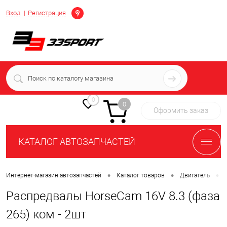
Определение
Вход
Регистрация
+7 (939) 716-10-06
пн-пт 7:00-16:00 МСК
0
0
Оформить заказ
КАТАЛОГ АВТОЗАПЧАСТЕЙ
•
•
•
Интернет-магазин автозапчастей
Каталог товаров
Двигатель
Распредвалы HorseCam 16V 8.3 (фаза
265) ком - 2шт