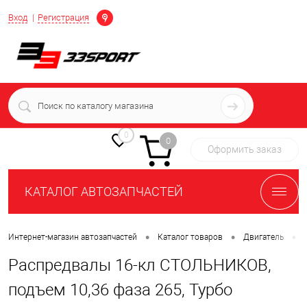
Определение
Вход
Регистрация
+7 (939) 716-10-06
пн-пт 7:00-16:00 МСК
0
0
Оформить заказ
КАТАЛОГ АВТОЗАПЧАСТЕЙ
•
•
•
Интернет-магазин автозапчастей
Каталог товаров
Двигатель
Распредвалы 16-кл СТОЛЬНИКОВ,
подъем 10,36 фаза 265, Турбо