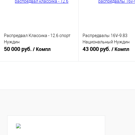
Распредвал Классика - 12.6 спорт
Распредвалы 16V-9.83
Нуждин
Национальный Нуждин
50 000 руб.
43 000 руб.
/ Компл
/ Компл
В корзину
В корзину
Купить в 1 клик
К сравнению
Купить в 1 клик
К с
В избранное
В наличии
В избранное
В н