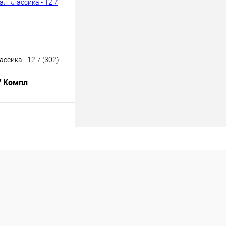
ссика - 12.7 (302)
/ Компл
В корзину
лик
К сравнению
В наличии