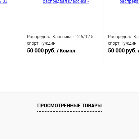
Распредвал Классика - 12.6/12.5
Распредвал Кла
спорт Нуждин
спорт Нуждин
50 000 руб.
50 000 руб.
/ Компл
В корзину
равнению
Купить в 1 клик
К сравнению
Купить в 1 к
аличии
В избранное
В наличии
В избранное
ПРОСМОТРЕННЫЕ ТОВАРЫ