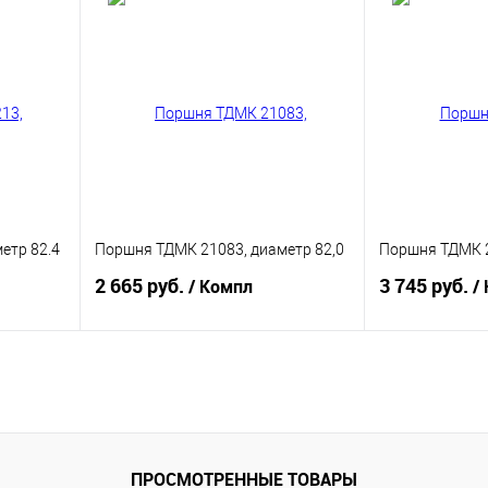
равнению
Купить в 1 клик
К сравнению
Купить в 1 к
аличии
В избранное
В наличии
В избранное
Группа поршней:
Группа поршней:
A
A
етр 82.4
Поршня ТДМК 21083, диаметр 82,0
Поршня ТДМК 2
2 665 руб.
3 745 руб.
/ Компл
/
В корзину
равнению
Купить в 1 клик
К сравнению
Купить в 1 к
аличии
В избранное
В наличии
В избранное
ПРОСМОТРЕННЫЕ ТОВАРЫ