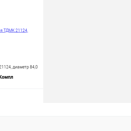
лик
К сравнению
В наличии
1124, диаметр 84,0
 Компл
В корзину
лик
К сравнению
В наличии