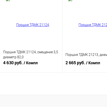
Купить в 1 клик
К сравнению
Купить в 1 клик
К с
В избранное
В наличии
В избранное
В н
Группа поршней:
Группа поршней:
A
A
Поршня ТДМК 21124, смещение 3,5
Поршня ТДМК 21213, диам
диаметр 82,0
4 630 руб.
2 665 руб.
/ Компл
/ Компл
В корзину
В корзину
Купить в 1 клик
К сравнению
Купить в 1 клик
К с
В избранное
В наличии
В избранное
В н