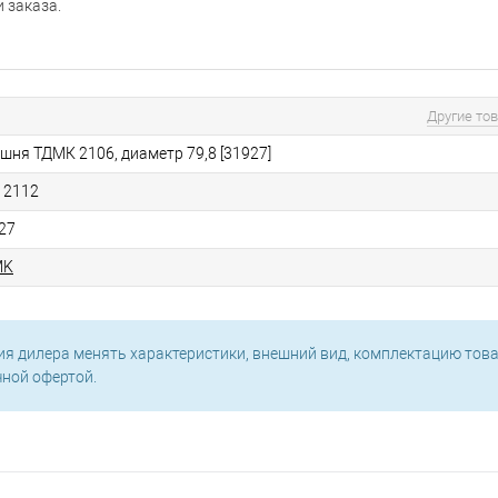
 заказа.
Другие то
шня ТДМК 2106, диаметр 79,8 [31927]
 2112
27
MK
ия дилера менять характеристики, внешний вид, комплектацию това
чной офертой.