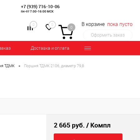
+7 (939) 716-10-06
пн-пт 7:00-16:00 МСК
В корзине
пока пусто
0
0
0
Оформить заказ
заказ
Доставка и оплата
•
ня ТДМК
Поршня ТДМК 2106, диаметр 79,8
2 665 руб.
/ Компл