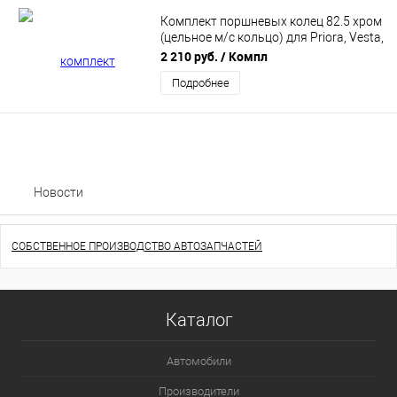
Комплект поршневых колец 82.5 хром
(цельное м/с кольцо) для Priora, Vesta,
Granta, Iskra MAREL PRC-P825
2 210 руб.
/ Компл
Подробнее
Новости
СОБСТВЕННОЕ ПРОИЗВОДСТВО АВТОЗАПЧАСТЕЙ
Каталог
Автомобили
Производители