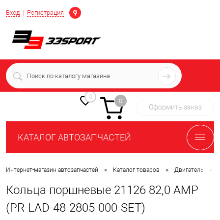
Определение
Вход
Регистрация
+7 (939) 716-10-06
пн-пт 7:00-16:00 МСК
0
0
Оформить заказ
КАТАЛОГ АВТОЗАПЧАСТЕЙ
•
•
•
Интернет-магазин автозапчастей
Каталог товаров
Двигатель
Кольца поршневые 21126 82,0 AMP
(PR-LAD-48-2805-000-SET)