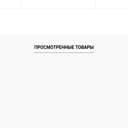
В корзину
равнению
Купить в 1 клик
К сравнению
Купить в 1 к
аличии
В избранное
В наличии
В избранное
ПРОСМОТРЕННЫЕ ТОВАРЫ