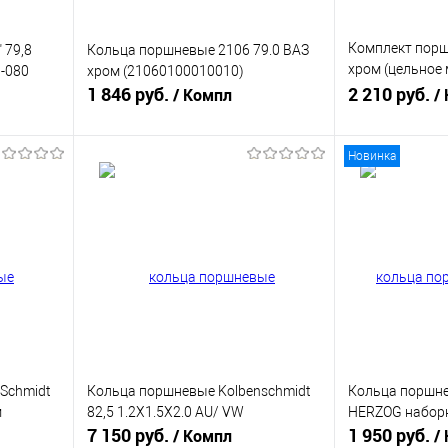
Комплект порш
 79,8
Кольца поршневые 2106 79.0 ВАЗ
хром (цельное 
3-080
хром (21060100010010)
1 846 руб.
Priora, Vesta, 
2 210 руб.
/ Компл
/
PRC-P830
Новинка
В корзину
равнению
Купить в 1 клик
К сравнению
Купить в 1 к
аличии
В избранное
В наличии
В избранное
Schmidt
Кольца поршневые Kolbenschmidt
Кольца поршне
м
82,5 1.2Х1.5Х2.0 AU/ VW
HERZOG набор
7 150 руб.
1 950 руб.
/ Компл
/