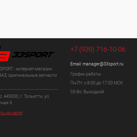
+7 (939) 716-10-06
Email:
manager@33sport.ru
SPORT - интернет-магазин
График работы
ВАЗ, оригинальные запчасти
Пн-Пт: с 8:00 до 17:00 МСК
Сб-Вс: Выходной
: 445000, г. Тольятти, ул.
ная 9.
ть на карте