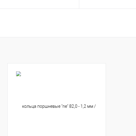
В корзину
В корзину
Купить в 1 клик
К сравнению
Купить в 1 клик
К с
В избранное
В наличии
В избранное
В н