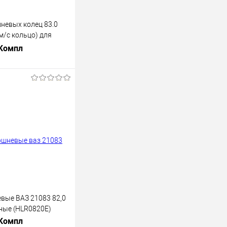
невых колец 83.0
м/с кольцо) для
Granta, Iskra MAREL
 Компл
В корзину
лик
К сравнению
В наличии
вые ВАЗ 21083 82,0
ные (HLR0820E)
 Компл