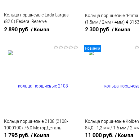
Кольца поршневые Lada Largus
Кольца поршневые "Prima"
(82.0) Federal Reserve
(1.5мм / 2мм / 4мм) 4-315
(11182100010010)
2 890 руб.
2 300 руб.
/ Компл
/ Компл
Новинка
В корзину
В корзину
Купить в 1 клик
К сравнению
Купить в 1 клик
К с
В избранное
В наличии
В избранное
В н
Кольца поршневые 2108 (2108-
Кольца поршневые Kolben
1000100) 76.0 МоторДеталь
84,0 - 1,2 мм / 1,5 мм / 2 м
1 795 руб.
11 000 руб.
/ Компл
/ Компл