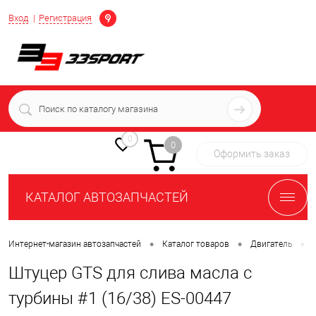
Определение
Вход
Регистрация
+7 (939) 716-10-06
пн-пт 7:00-16:00 МСК
0
0
Оформить заказ
КАТАЛОГ АВТОЗАПЧАСТЕЙ
•
•
•
Интернет-магазин автозапчастей
Каталог товаров
Двигатель
Штуцер GTS для слива масла с
турбины #1 (16/38) ES-00447