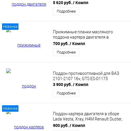
5 620 руб.
/ Компл
Подробнее
Новинка
Прижимные планки масляного
поддона картера двигателя в
комплекте с силиконовой прокладкой,
700 руб.
/ Компл
подходит для ВАЗ 2108-2109, 2113-
Подробнее
2115, 2110-2112, Калина, Приора,
Гранта PBK
Поддон противоотливной для ВАЗ
2101-2107 16v, GTS ES-01175
3 900 руб.
/ Компл
Подробнее
Новинка
Поддон картера двигателя в сборе
Lada Vesta, Xray, H4M Renault Duster,
Kaptur, Logan 2 (111103404R)
900 руб.
/ Компл