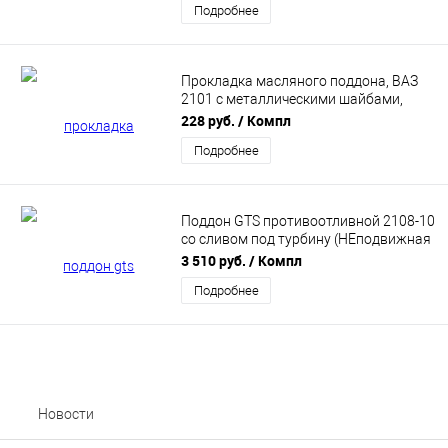
Подробнее
Прокладка масляного поддона, ВАЗ
2101 с металлическими шайбами,
Красная A-Sport
228 руб.
/ Компл
Подробнее
Поддон GTS противоотливной 2108-10
cо сливом под турбину (НЕподвижная
шторка) ES-01239
3 510 руб.
/ Компл
Подробнее
Новости