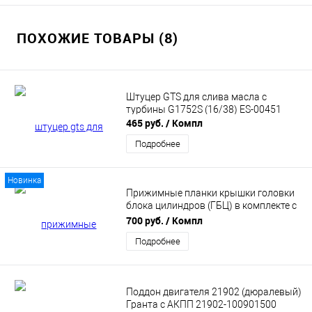
ПОХОЖИЕ ТОВАРЫ (8)
Штуцер GTS для слива масла с
турбины G1752S (16/38) ES-00451
465 руб.
/ Компл
Подробнее
Новинка
Прижимные планки крышки головки
блока цилиндров (ГБЦ) в комплекте с
силиконовой прокладкой ВАЗ 2101-
700 руб.
/ Компл
2107, 2123, 2121, 21214 Нива PBK
Подробнее
Поддон двигателя 21902 (дюралевый)
Гранта с АКПП 21902-100901500