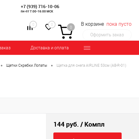
+7 (939) 716-10-06
пн-пт 7:00-16:00 МСК
В корзине
пока пусто
0
0
0
Оформить заказ
заказ
Доставка и оплата
•
•
Щетки Скребки Лопаты
Щетка для снега AIRLINE 53см (AB-R-01)
144 руб.
/ Компл