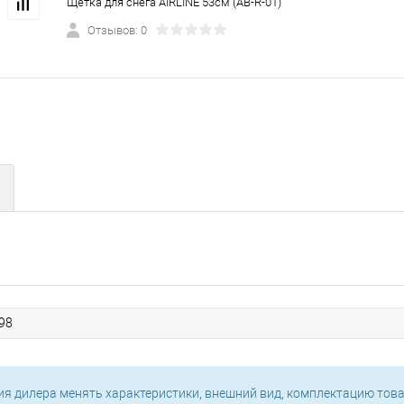
Щетка для снега AIRLINE 53см (AB-R-01)
Отзывов: 0
98
ия дилера менять характеристики, внешний вид, комплектацию това