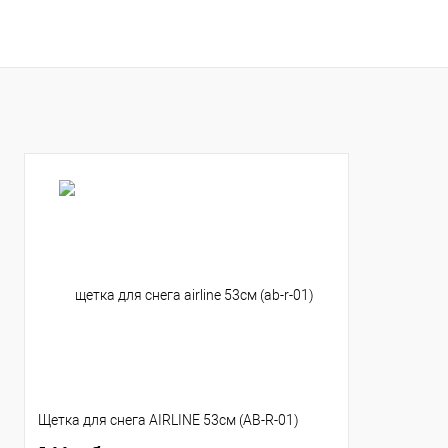
В корзину
В корзину
Купить в 1 клик
К сравнению
Купить в 1 клик
К с
В избранное
В наличии
В избранное
В н
Щетка для снега AIRLINE 53см (AB-R-01)