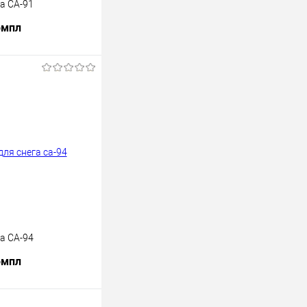
а CA-91
омпл
В корзину
лик
К сравнению
В наличии
а CA-94
омпл