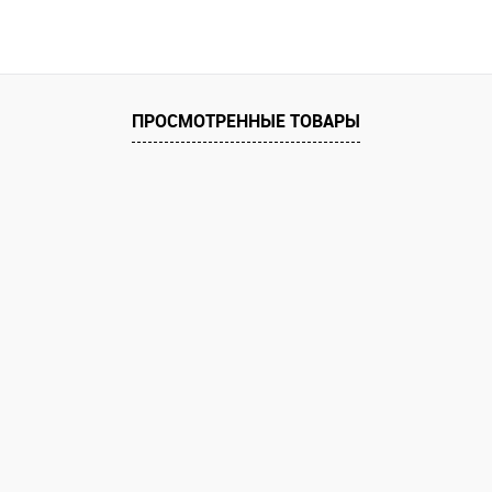
В корзину
равнению
Купить в 1 клик
К сравнению
Купить в 1 к
аличии
В избранное
В наличии
В избранное
ПРОСМОТРЕННЫЕ ТОВАРЫ