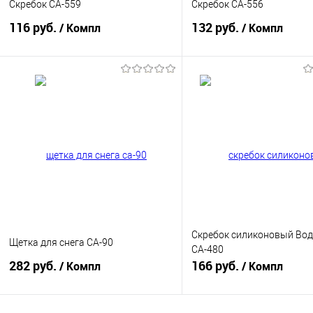
Скребок СА-559
Скребок СА-556
116 руб.
132 руб.
/ Компл
/ Компл
В корзину
В корзину
Купить в 1 клик
К сравнению
Купить в 1 клик
К с
В избранное
В наличии
В избранное
В н
Скребок силиконовый Вод
Щетка для снега CA-90
СА-480
282 руб.
166 руб.
/ Компл
/ Компл