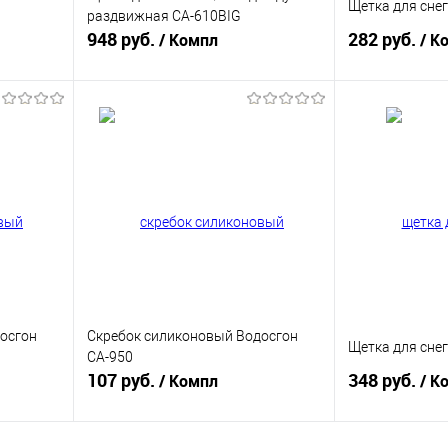
Щетка для снег
раздвижная CA-610BIG
948 руб.
282 руб.
/ Компл
/ К
В корзину
равнению
Купить в 1 клик
К сравнению
Купить в 1 к
аличии
В избранное
В наличии
В избранное
осгон
Скребок силиконовый Водосгон
Щетка для снег
СА-950
107 руб.
348 руб.
/ Компл
/ К