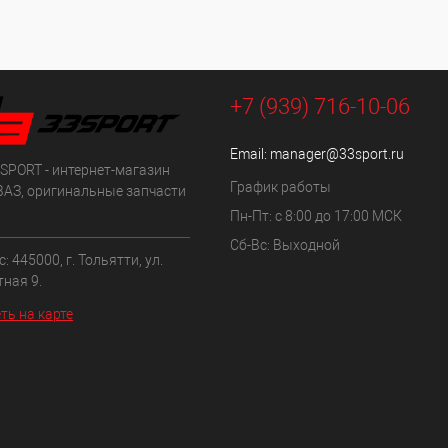
+7 (939) 716-10-06
Email:
manager@33sport.ru
SPORT - интернет-магазин
График работы
ВАЗ, оригинальные запчасти
Пн-Пт: с 8:00 до 17:00 МСК
Сб-Вс: Выходной
: 445000, г. Тольятти, ул.
ная 9.
ть на карте