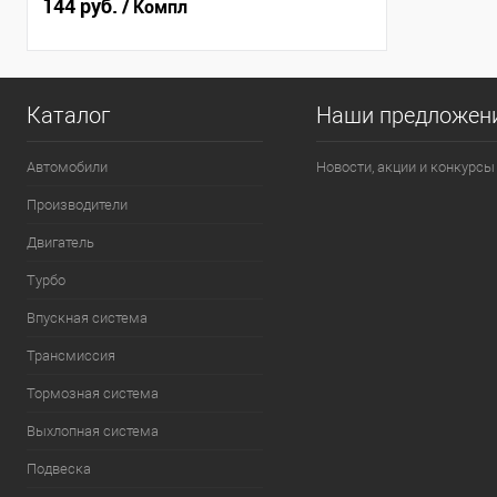
144 руб.
/ Компл
Каталог
Наши предложен
Автомобили
Новости, акции и конкурсы
Производители
Двигатель
Турбо
Впускная система
Трансмиссия
Тормозная система
Выхлопная система
Подвеска