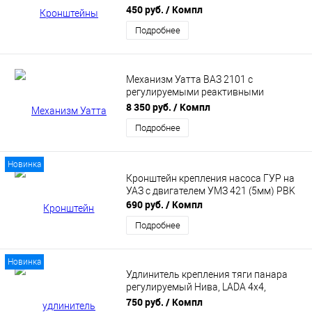
(комплект) 21214 «НИВА» PBK
450 руб.
/ Компл
Подробнее
Механизм Уатта ВАЗ 2101 с
регулируемыми реактивными
штангами на резине PBK
8 350 руб.
/ Компл
Подробнее
Новинка
Кронштейн крепления насоса ГУР на
УАЗ с двигателем УМЗ 421 (5мм) PBK
690 руб.
/ Компл
Подробнее
Новинка
Удлинитель крепления тяги панара
регулируемый Нива, LADA 4x4,
Chevrolet Niva под лифт +50 мм PBK
750 руб.
/ Компл