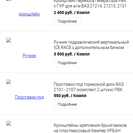
Кронштейн переноса генератора PBK
с ГУР для а/м ВАЗ 21214, 21213, 2131
в сборе с ремнем и метизами (ver. 1)
2 400 руб.
/ Компл
Подробнее
Ручник гидравлический вертикальный
ICE RACE с дополнительным бачком
PBK
3 500 руб.
/ Компл
Подробнее
Проставки под тормозной диск ВАЗ
2101 - 2107 (комплект 2 штуки) PBK
550 руб.
/ Компл
Подробнее
Кронштейны крепления брызговиков
на пластмассовый бампер УРБАН