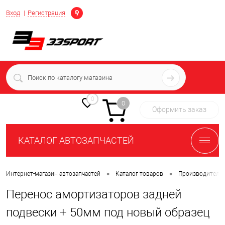
Определение
Вход
Регистрация
+7 (939) 716-10-06
пн-пт 7:00-16:00 МСК
0
0
Оформить заказ
КАТАЛОГ АВТОЗАПЧАСТЕЙ
•
•
Интернет-магазин автозапчастей
Каталог товаров
Производители
Перенос амортизаторов задней
подвески + 50мм под новый образец