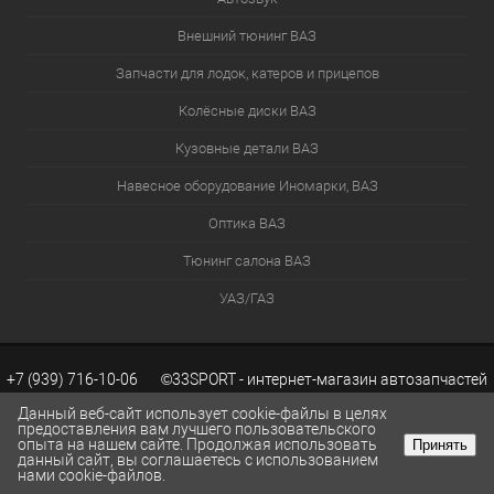
Внешний тюнинг ВАЗ
Запчасти для лодок, катеров и прицепов
Колёсные диски ВАЗ
Кузовные детали ВАЗ
Навесное оборудование Иномарки, ВАЗ
Оптика ВАЗ
Тюнинг салона ВАЗ
УАЗ/ГАЗ
+7 (939) 716-10-06 ©33SPORT - интернет-магазин автозапчастей
Данный веб-сайт использует cookie-файлы в целях
предоставления вам лучшего пользовательского
опыта на нашем сайте. Продолжая использовать
Принять
ВАЗ. Каталог запчастей ВАЗ.
Разработка сайтов KWEBEK.RU
данный сайт, вы соглашаетесь с использованием
КОРЗИНА
0
нами cookie-файлов.