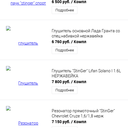
фланцем нержавейка
6 500 руб.
/ Компл
Подробнее
Глушитель основной Лада Гранта со
спец.набивкой нержавейка
6 760 руб.
/ Компл
Подробнее
Глушитель "StinGer" Lifan Solano I 1.6L
НЕРЖАВЕЙКА
7 800 руб.
/ Компл
Подробнее
Резонатор прямоточный "StinGer"
Chevrolet Cruze 1,6/1,8 нерж
7 150 руб.
/ Компл