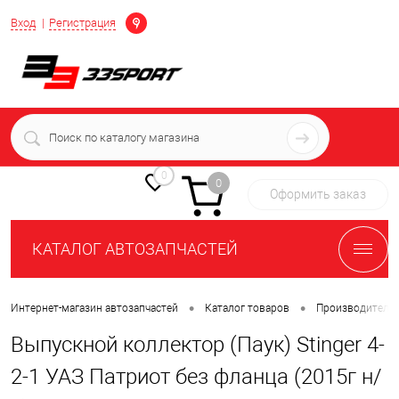
Определение
Вход
Регистрация
+7 (939) 716-10-06
пн-пт 7:00-16:00 МСК
0
0
Оформить заказ
КАТАЛОГ АВТОЗАПЧАСТЕЙ
•
•
Интернет-магазин автозапчастей
Каталог товаров
Производители
Выпускной коллектор (Паук) Stinger 4-
2-1 УАЗ Патриот без фланца (2015г н/