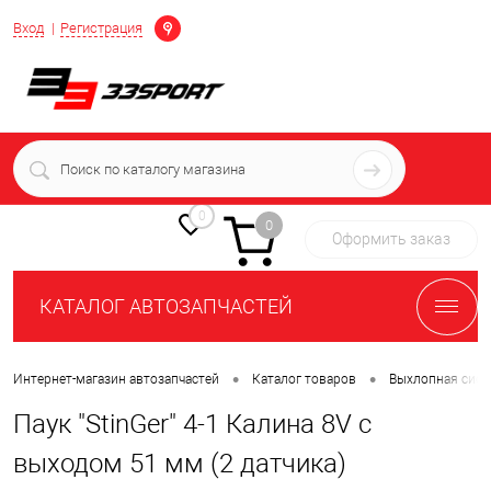
Определение
Вход
Регистрация
+7 (939) 716-10-06
пн-пт 7:00-16:00 МСК
0
0
Оформить заказ
КАТАЛОГ АВТОЗАПЧАСТЕЙ
•
•
Интернет-магазин автозапчастей
Каталог товаров
Выхлопная сист
Паук "StinGer" 4-1 Калина 8V с
выходом 51 мм (2 датчика)