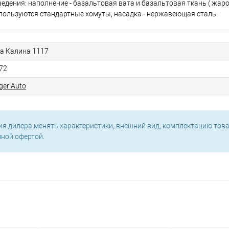
дения: наполнение - базальтовая вата и базальтовая ткань ( жар
пользуются стандартные хомуты, насадка - нержавеющая сталь.
а Калина 1117
72
ger Auto
ия дилера менять характеристики, внешний вид, комплектацию това
чной офертой.