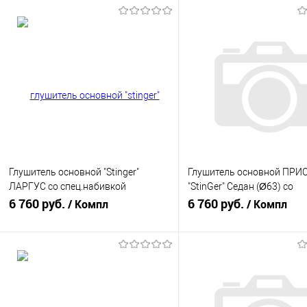
Глушитель основной "Stinger"
Глушитель основной ПРИ
ЛАРГУС со спец.набивкой
"StinGer" Седан (Ø63) со
НЕРЖАВЕЙКА
6 760 руб.
спец.набивкой
6 760 руб.
/ Компл
/ Компл
В корзину
В корзину
Купить в 1 клик
К сравнению
Купить в 1 клик
К с