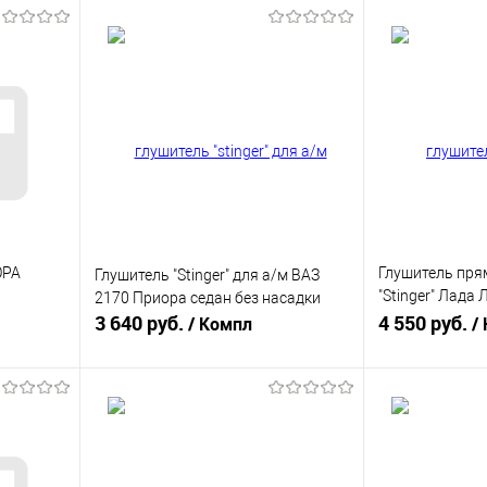
ОРА
Глушитель пря
Глушитель "Stinger" для а/м ВАЗ
"Stinger" Лада
2170 Приора седан без насадки
3 640 руб.
Largus - двига
4 550 руб.
/ Компл
/
В корзину
равнению
Купить в 1 клик
К сравнению
Купить в 1 к