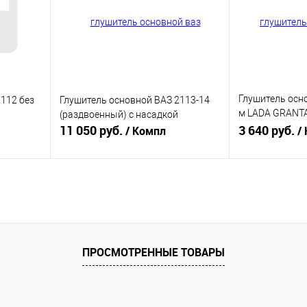
аличии
В избранное
В наличии
В избранное
Глушитель осно
112 без
Глушитель основной ВАЗ 2113-14
м LADA GRANTA
(раздвоенный) с насадкой
11 050 руб.
Kalina 2 седан 
3 640 руб.
/ Компл
/
В корзину
равнению
Купить в 1 клик
К сравнению
Купить в 1 к
аличии
В избранное
В наличии
В избранное
ПРОСМОТРЕННЫЕ ТОВАРЫ