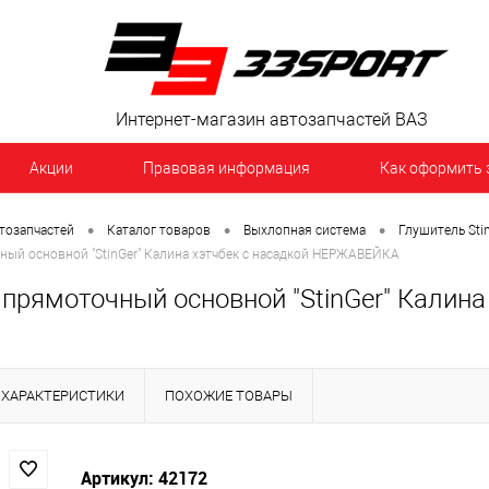
Интернет-магазин автозапчастей ВАЗ
Акции
Правовая информация
Как оформить 
•
•
•
тозапчастей
Каталог товаров
Выхлопная система
Глушитель Sti
ый основной "StinGer" Калина хэтчбек с насадкой НЕРЖАВЕЙКА
 прямоточный основной "StinGer" Калин
ХАРАКТЕРИСТИКИ
ПОХОЖИЕ ТОВАРЫ
Артикул: 42172