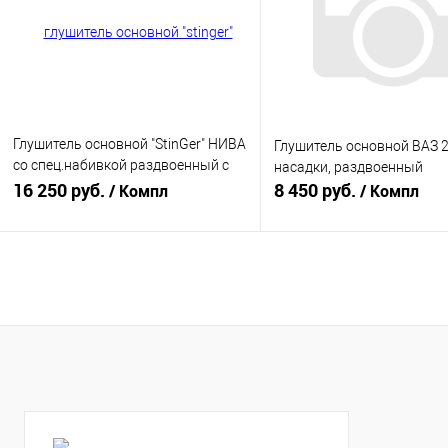
В избранное
В наличии
В избранное
В н
Глушитель основной "StinGer" НИВА
Глушитель основной ВАЗ 2
со спец.набивкой раздвоенный с
насадки, раздвоенный
насадками нерж
16 250 руб.
8 450 руб.
/ Компл
/ Компл
В корзину
В корзину
Купить в 1 клик
К сравнению
Купить в 1 клик
К с
В избранное
В наличии
В избранное
В н