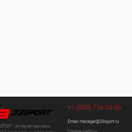
+7 (939) 716-10-06
Email:
manager@33sport.ru
SPORT - интернет-магазин
График работы