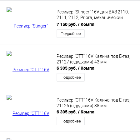
Ресивер "Stinger" 16V для ВАЗ 2110,
2111, 2112, Priora, механический
дроссель
7 150 руб.
/ Компл
Подробнее
Ресивер "СТТ" 16V Калина под Е-газ,
21127 (с дудками) 43 мм
6 305 руб.
/ Компл
Подробнее
Ресивер "СТТ" 16V Калина под Е-газ,
21126 (с дудками) 38 мм
6 305 руб.
/ Компл
Подробнее