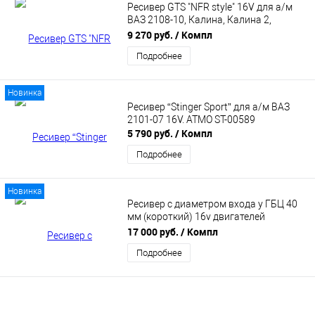
Ресивер GTS "NFR style" 16V для а/м
ВАЗ 2108-10, Калина, Калина 2,
Приора ⌀38 мм, М-газ ES-00773
9 270 руб.
/ Компл
Подробнее
Новинка
Ресивер “Stinger Sport” для а/м ВАЗ
2101-07 16V. ATMO ST-00589
5 790 руб.
/ Компл
Подробнее
Новинка
Ресивер с диаметром входа у ГБЦ 40
мм (короткий) 16v двигателей
MAXTUNING
17 000 руб.
/ Компл
Подробнее