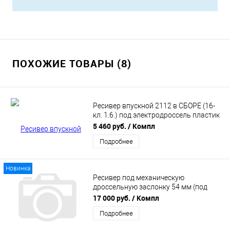
ПОХОЖИЕ ТОВАРЫ (8)
Ресивер впускной 2112 в СБОРЕ (16-
кл. 1.6.) под электродроссель пластик
(на 3 крепления ) (21120100860010)
5 460 руб.
/ Компл
Подробнее
Новинка
Ресивер под механическую
дроссельную заслонку 54 мм (под
приоровское крепленеие троса) для
17 000 руб.
/ Компл
16v двигателей MAXTUNING
Подробнее