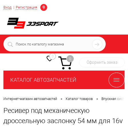
Определение
Вход
Регистрация
+7 (939) 716-10-06
пн-пт 7:00-16:00 МСК
0
0
Оформить заказ
КАТАЛОГ АВТОЗАПЧАСТЕЙ
•
•
Интернет-магазин автозапчастей
Каталог товаров
Впускная систе
Ресивер под механическую
дроссельную заслонку 54 мм для 16v