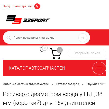
Определение
Вход
Регистрация
+7 (939) 716-10-06
пн-пт 7:00-16:00 МСК
0
0
Оформить заказ
КАТАЛОГ АВТОЗАПЧАСТЕЙ
•
•
Интернет-магазин автозапчастей
Каталог товаров
Впускная систе
Ресивер с диаметром входа у ГБЦ 38
мм (короткий) для 16v двигателей