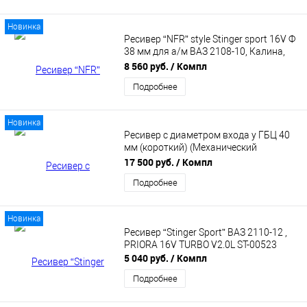
Новинка
Ресивер “NFR” style Stinger sport 16V Ф
38 мм для а/м ВАЗ 2108-10, Калина,
Калина 2, Приора Е-газ ST-04803
8 560 руб.
/ Компл
Подробнее
Новинка
Ресивер с диаметром входа у ГБЦ 40
мм (короткий) (Механический
дроссель 54 мм) ДАД для 16v
17 500 руб.
/ Компл
двигателей MAXTUNING
Подробнее
Новинка
Ресивер “Stinger Sport” ВАЗ 2110-12 ,
PRIORA 16V TURBO V2.0L ST-00523
5 040 руб.
/ Компл
Подробнее