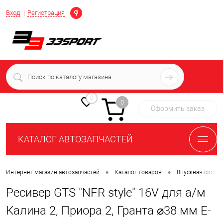
Определение
Вход
Регистрация
+7 (939) 716-10-06
пн-пт 7:00-16:00 МСК
0
0
Оформить заказ
КАТАЛОГ АВТОЗАПЧАСТЕЙ
•
•
Интернет-магазин автозапчастей
Каталог товаров
Впускная систе
Ресивер GTS "NFR style" 16V для а/м
Калина 2, Приора 2, Гранта ⌀38 мм Е-