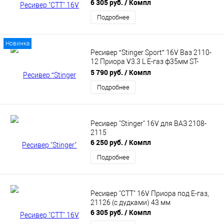
6 305 руб.
/ Компл
Подробнее
Новинка
Ресивер “Stinger Sport” 16V Ваз 2110-
12 Приора V3.3 L Е-газ ф35мм ST-
00521
5 790 руб.
/ Компл
Подробнее
Ресивер "Stinger" 16V для ВАЗ 2108-
2115
6 250 руб.
/ Компл
Подробнее
Ресивер "СТТ" 16V Приора под Е-газ,
21126 (с дудками) 43 мм
6 305 руб.
/ Компл