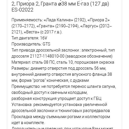
2, Приора 2, Гранта ⌀38 мм Е-газ (127 дв)
ES-02022
Применяемость: «Лада Калина» (2192), «Приора 2»
(2170–2172), «Гранта» (2190–2194), «Ларгус» (2012–
2121), «Веста» (с 2017 г.в.).
Тип двигателя: 16V
Производитель: GTS
Тип привода дроссельной заслонки : электронный, тип
дросселя 21127-1148010-00 (заводское обозначение)
Материал: сталь 08 ПC, сталь 10, порошковая окраска
Размеры: диаметр отверстия под дроссель 56 мм,
внутренний диаметр отверстия впускного фланца 38
мм, форма "рогов" коническая, с дудками
Преимущество: не потребуется перенос шланга сапуна,
свободный доступ к свечным колодцам,
разборная конструкция упрощает доступ к ГБЦ
Установка: рекомендуется установка увеличенной
дроссельной заслонки и тюнинговых распредвалов
Прокладка между съемными рогами и коллектором
идет в комплекте.
Дополнительные сведения: при установке Вам может