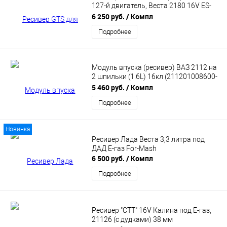
127-й двигатель, Веста 2180 16V ES-
00876
6 250 руб.
/ Компл
Подробнее
Модуль впуска (ресивер) ВАЗ 2112 на
2 шпильки (1.6L) 16кл (211201008600-
20)
5 460 руб.
/ Компл
Подробнее
Новинка
Ресивер Лада Веста 3,3 литра под
ДАД Е-газ For-Mash
6 500 руб.
/ Компл
Подробнее
Ресивер "СТТ" 16V Калина под Е-газ,
21126 (с дудками) 38 мм