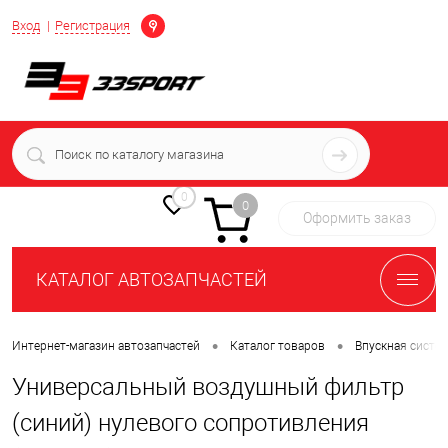
Определение
Вход
Регистрация
+7 (939) 716-10-06
пн-пт 7:00-16:00 МСК
0
0
Оформить заказ
КАТАЛОГ АВТОЗАПЧАСТЕЙ
•
•
Интернет-магазин автозапчастей
Каталог товаров
Впускная систе
Универсальный воздушный фильтр
(синий) нулевого сопротивления