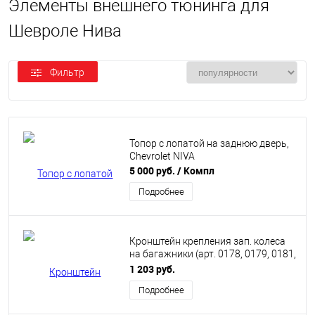
Элементы внешнего тюнинга для
Шевроле Нива
Фильтр
Топор с лопатой на заднюю дверь,
Chevrolet NIVA
5 000 руб.
/ Компл
Подробнее
Кронштейн крепления зап. колеса
на багажники (арт. 0178, 0179, 0181,
0186) 2123 “Шеви”, Модель: 0187,
1 203 руб.
Подробнее