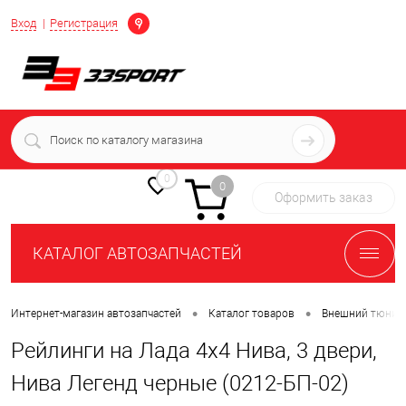
Определение
Вход
Регистрация
+7 (939) 716-10-06
пн-пт 7:00-16:00 МСК
0
0
Оформить заказ
КАТАЛОГ АВТОЗАПЧАСТЕЙ
•
•
Интернет-магазин автозапчастей
Каталог товаров
Внешний тюнин
Рейлинги на Лада 4х4 Нива, 3 двери,
Нива Легенд черные (0212-БП-02)