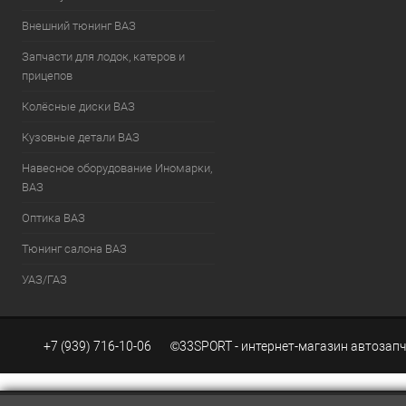
Внешний тюнинг ВАЗ
Запчасти для лодок, катеров и
прицепов
Колёсные диски ВАЗ
Кузовные детали ВАЗ
Навесное оборудование Иномарки,
ВАЗ
Оптика ВАЗ
Тюнинг салона ВАЗ
УАЗ/ГАЗ
+7 (939) 716-10-06 ©33SPORT - интернет-магазин автозапч
Создание сайтов KWEBEK.RU