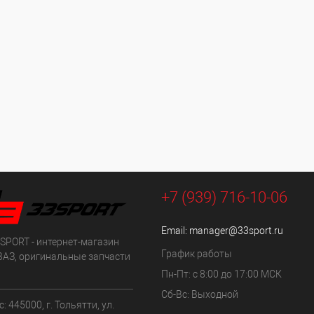
+7 (939) 716-10-06
Email:
manager@33sport.ru
SPORT - интернет-магазин
График работы
ВАЗ, оригинальные запчасти
Пн-Пт: с 8:00 до 17:00 МСК
Сб-Вс: Выходной
: 445000, г. Тольятти, ул.