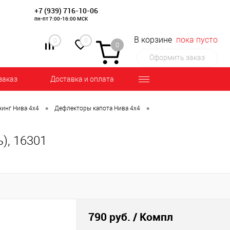
+7 (939) 716-10-06
пн-пт 7:00-16:00 МСК
В корзине
пока пусто
0
0
0
Оформить заказ
заказ
Доставка и оплата
•
•
инг Нива 4х4
Дефлекторы капота Нива 4х4
), 16301
790 руб.
/ Компл