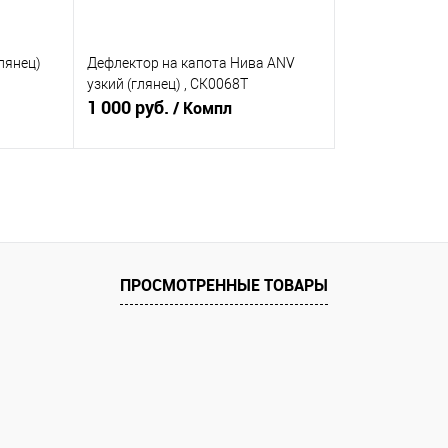
лянец)
Дефлектор на капота Нива ANV
узкий (глянец) , СК0068Т
1 000 руб.
/ Компл
В корзину
равнению
Купить в 1 клик
К сравнению
аличии
В избранное
В наличии
ПРОСМОТРЕННЫЕ ТОВАРЫ