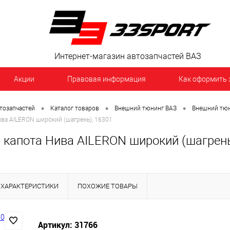
Интернет-магазин автозапчастей ВАЗ
Акции
Правовая информация
Как оформить 
•
•
•
тозапчастей
Каталог товаров
Внешний тюнинг ВАЗ
Внешний тюн
ва AILERON широкий (шагрень), 16301
 капота Нива AILERON широкий (шагрень
ХАРАКТЕРИСТИКИ
ПОХОЖИЕ ТОВАРЫ
Артикул: 31766