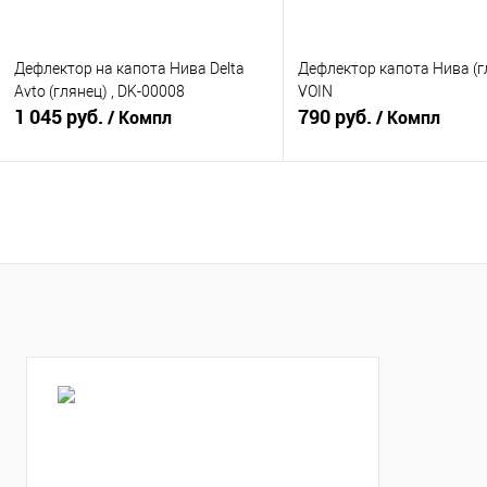
Дефлектор на капота Нива Delta
Дефлектор капота Нива (г
Avto (глянец) , DK-00008
VOIN
1 045 руб.
790 руб.
/ Компл
/ Компл
В корзину
В корзину
Купить в 1 клик
К сравнению
Купить в 1 клик
К с
В избранное
В наличии
В избранное
В н