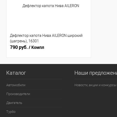
Дефлектор капота Нива AILERON широкий
(шагрень), 16301
790 руб.
/ Компл
Каталог
Наши предложен
Автомобили
Новости, акции и конкурсы
Производители
Двигатель
Турбо