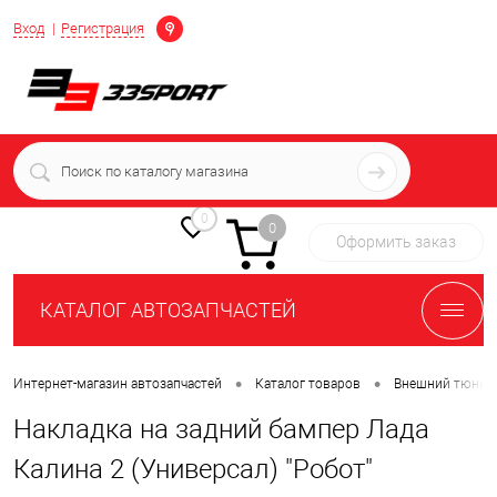
Определение
Вход
Регистрация
+7 (939) 716-10-06
пн-пт 7:00-16:00 МСК
0
0
Оформить заказ
КАТАЛОГ АВТОЗАПЧАСТЕЙ
•
•
Интернет-магазин автозапчастей
Каталог товаров
Внешний тюнин
Накладка на задний бампер Лада
Калина 2 (Универсал) "Робот"