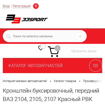
Определение
Вход
Регистрация
+7 (939) 716-10-06
пн-пт 7:00-16:00 МСК
0
0
Оформить заказ
КАТАЛОГ АВТОЗАПЧАСТЕЙ
•
•
Интернет-магазин автозапчастей
Каталог товаров
Производители
Кронштейн буксировочный, передний
ВАЗ 2104, 2105, 2107 Красный PBK