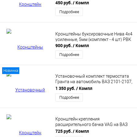
21110 (1.6) PBK
450 руб.
/ Компл
Подробнее
Кронштейны буксировочные Нива 4х4
усиленные, 5мм (комплект - 4 шт) PBK
900 руб.
/ Компл
Подробнее
Новинка
Установочный комплект термостата
Гранта на автомобиль ВАЗ 2101-2107,
Нива 8v PBK
1 350 руб.
/ Компл
Подробнее
Кронштейн крепления
расширительного бачка VAG на ВАЗ
2123, Lada Niva Travel. PBK
725 руб.
/ Компл