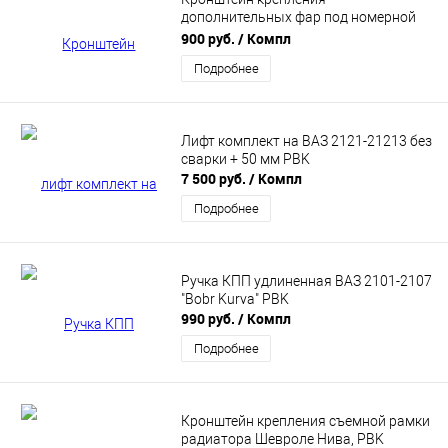
дополнительных фар под номерной
знак (ПТФ, ФСО, ДХО) с верхним
900 руб.
/ Компл
расположением PBK (3 мм)
Подробнее
Лифт комплект на ВАЗ 2121-21213 без
сварки + 50 мм PBK
7 500 руб.
/ Компл
Подробнее
Ручка КПП удлиненная ВАЗ 2101-2107
"Bobr Kurva" PBK
990 руб.
/ Компл
Подробнее
Кронштейн крепления съемной рамки
радиатора Шевроле Нива, PBK