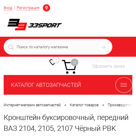
Определение
Вход
Регистрация
+7 (939) 716-10-06
пн-пт 7:00-16:00 МСК
0
0
Оформить заказ
КАТАЛОГ АВТОЗАПЧАСТЕЙ
•
•
Интернет-магазин автозапчастей
Каталог товаров
Производители
Кронштейн буксировочный, передний
ВАЗ 2104, 2105, 2107 Чёрный PBK