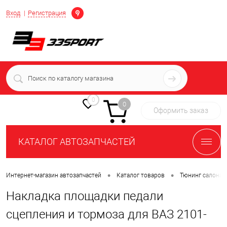
Определение
Вход
Регистрация
+7 (939) 716-10-06
пн-пт 7:00-16:00 МСК
0
0
Оформить заказ
КАТАЛОГ АВТОЗАПЧАСТЕЙ
•
•
Интернет-магазин автозапчастей
Каталог товаров
Тюнинг салона 
Накладка площадки педали
сцепления и тормоза для ВАЗ 2101-