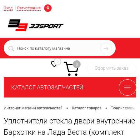
Определение
Вход
Регистрация
+7 (939) 716-10-06
пн-пт 7:00-16:00 МСК
0
0
Оформить заказ
КАТАЛОГ АВТОЗАПЧАСТЕЙ
•
•
Интернет-магазин автозапчастей
Каталог товаров
Тюнинг салона 
Уплотнители стекла двери внутренние
Бархотки на Лада Веста (комплект