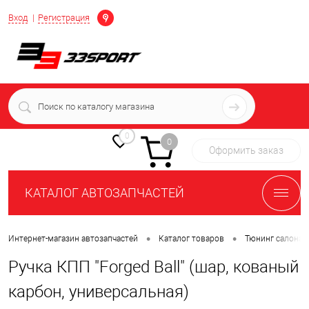
Определение
Вход
Регистрация
+7 (939) 716-10-06
пн-пт 7:00-16:00 МСК
0
0
Оформить заказ
КАТАЛОГ АВТОЗАПЧАСТЕЙ
•
•
Интернет-магазин автозапчастей
Каталог товаров
Тюнинг салона 
Ручка КПП "Forged Ball" (шар, кованый
карбон, универсальная)