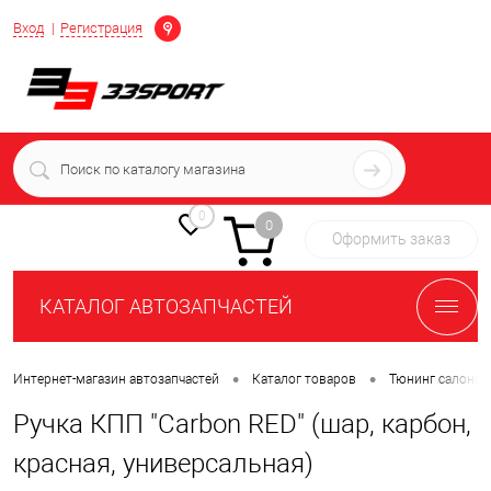
Определение
Вход
Регистрация
+7 (939) 716-10-06
пн-пт 7:00-16:00 МСК
0
0
Оформить заказ
КАТАЛОГ АВТОЗАПЧАСТЕЙ
•
•
Интернет-магазин автозапчастей
Каталог товаров
Тюнинг салона 
Ручка КПП "Carbon RED" (шар, карбон,
красная, универсальная)