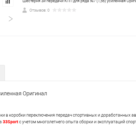
Шестерня 3й передачи КПП для ряда №7 (1,56) усиленная Ориг
Отзывов: 0
усиленная Оригинал
вки в коробки переключения передач спортивных и доработанных а
33Sport
на
с учетом многолетнего опыта сборки и эксплуатаций спо