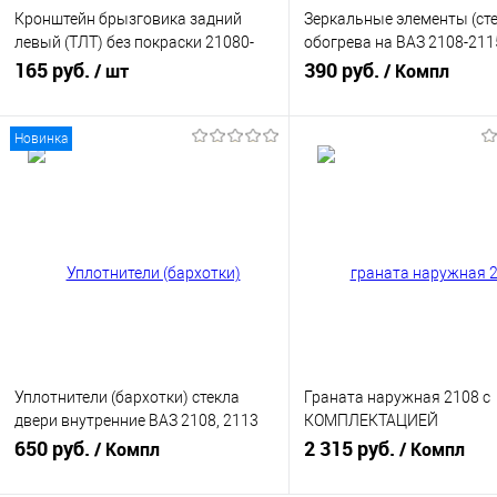
Кронштейн брызговика задний
Зеркальные элементы (сте
левый (ТЛТ) без покраски 21080-
обогрева на ВАЗ 2108-211
8404417-63Н
165 руб.
голубым антибликом
390 руб.
/ шт
/ Компл
Новинка
В корзину
В корзину
Купить в 1 клик
К сравнению
Купить в 1 клик
К с
В избранное
В наличии
В избранное
В н
Уплотнители (бархотки) стекла
Граната наружная 2108 с
двери внутренние ВАЗ 2108, 2113
КОМПЛЕКТАЦИЕЙ
(2108-6103290-10)
650 руб.
(21080221501286)
2 315 руб.
/ Компл
/ Компл