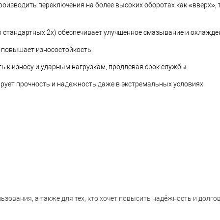
роизводить переключения на более высоких оборотах как «вверх», т
 стандартных 2х) обеспечивает улучшенное смазывание и охлажден
 повышает износостойкость.
ь к износу и ударным нагрузкам, продлевая срок службы.
ует прочность и надежность даже в экстремальных условиях.
зования, а также для тех, кто хочет повысить надёжность и долго