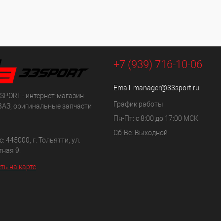
+7 (939) 716-10-06
Email:
manager@33sport.ru
SPORT - интернет-магазин
График работы
ВАЗ, оригинальные запчасти
Пн-Пт: с 8:00 до 17:00 МСК
Сб-Вс: Выходной
: 445000, г. Тольятти, ул.
ная 9.
ть на карте