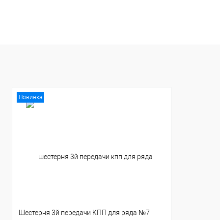
В корзину
В корзину
Купить в 1 клик
К сравнению
Купить в 1 клик
К с
В избранное
В наличии
В избранное
В н
Новинка
Шестерня 3й передачи КПП для ряда №7