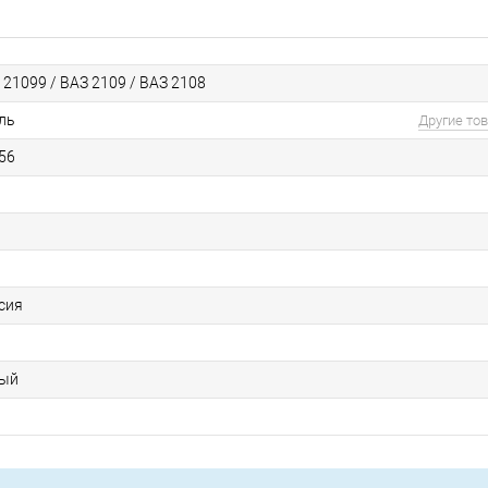
 21099 / ВАЗ 2109 / ВАЗ 2108
ль
Другие то
56
сия
ый