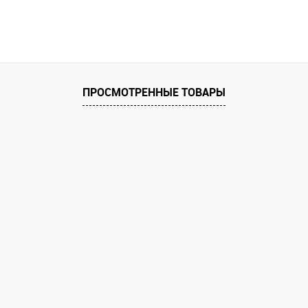
В корзину
равнению
Купить в 1 клик
К сравнению
Купить в 1 к
аличии
В избранное
В наличии
В избранное
ПРОСМОТРЕННЫЕ ТОВАРЫ