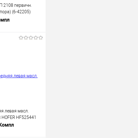
 2108 первичн.
пора) (6-42205)
70-45
омпл
В корзину
лик
К сравнению
В наличии
яя левая масл.
08 HOFER HF525441
 Компл