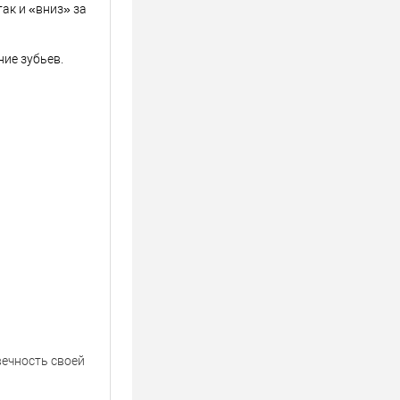
ак и «вниз» за
ие зубьев.
вечность своей