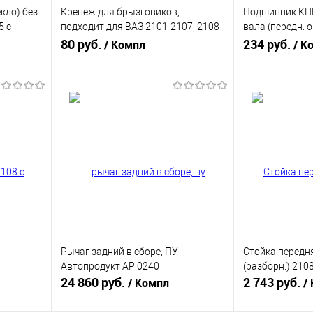
кло) без
Крепеж для брызговиков,
Подшипник КПП
5 с
подходит для ВАЗ 2101-2107, 2108-
вала (передн. о
2109, 2113-2115 (РККРЕПЁЖ ДЛЯ
80 руб.
BESTAUTO BS1
234 руб.
/ Компл
/ К
БР. 2101ALT) АБПА
В корзину
равнению
Купить в 1 клик
К сравнению
Купить в 1 к
аличии
В избранное
В наличии
В избранное
Рычаг задний в сборе, ПУ
Стойка передн
Автопродукт АР 0240
(разборн.) 21
24 860 руб.
2 743 руб.
/ Компл
/