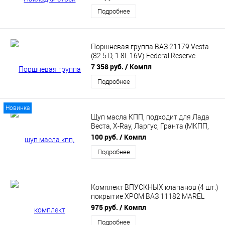
Подробнее
Поршневая группа ВАЗ 21179 Vesta
(82.5 D, 1.8L 16V) Federal Reserve
(2117710040158711)
7 358 руб.
/ Компл
Подробнее
Новинка
Щуп масла КПП, подходит для Лада
Веста, X-Ray, Ларгус, Гранта (МКПП,
АМТ ВАЗ) 8450038501
100 руб.
/ Компл
Подробнее
Комплект ВПУСКНЫХ клапанов (4 шт.)
покрытие ХРОМ ВАЗ 11182 MAREL
MVI-11182
975 руб.
/ Компл
Подробнее