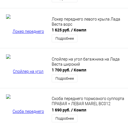
Локер переднего левого крыла Лада
Веста ворс
1 625 руб.
/ Компл
Подробнее
Спойлер на угол багажника на Лада
Веста широкий
1 700 руб.
/ Компл
Подробнее
Скоба переднего тормозного суппорта
ПРАВАЯ = ЛЕВАЯ MAREL BC012
VESTA(15-23) / LARGUS+ABS (12-24) /
1 690 руб.
/ Компл
DUSTER 4x2 7701059704
Подробнее