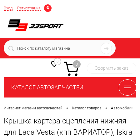
Определение
Вход
Регистрация
+7 (939) 716-10-06
пн-пт 7:00-16:00 МСК
0
0
Оформить заказ
КАТАЛОГ АВТОЗАПЧАСТЕЙ
•
•
•
Интернет-магазин автозапчастей
Каталог товаров
Автомобили
Крышка картера сцепления нижняя
для Lada Vesta (кпп ВАРИАТОР), Iskra