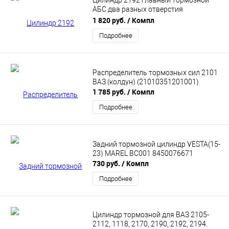
Цилиндр 2192 главный тормозной
АБС два разных отверстия
(21214,2123,2190) (21920350500900)
1 820 руб.
/ Компл
Подробнее
Распределитель тормозных сил 2101
ВАЗ (колдун) (21010351201001)
1 785 руб.
/ Компл
Подробнее
Задний тормозной цилиндр VESTA(15-
23) MAREL BC001 8450076671
730 руб.
/ Компл
Подробнее
Цилиндр тормозной для ВАЗ 2105-
2112, 1118, 2170, 2190, 2192, 2194.