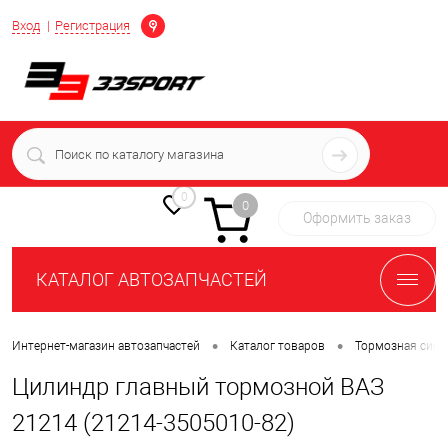
Определение
Вход
Регистрация
+7 (939) 716-10-06
пн-пт 7:00-16:00 МСК
0
0
Оформить заказ
КАТАЛОГ АВТОЗАПЧАСТЕЙ
•
•
Интернет-магазин автозапчастей
Каталог товаров
Тормозная сист
Цилиндр главный тормозной ВАЗ
21214 (21214-3505010-82)