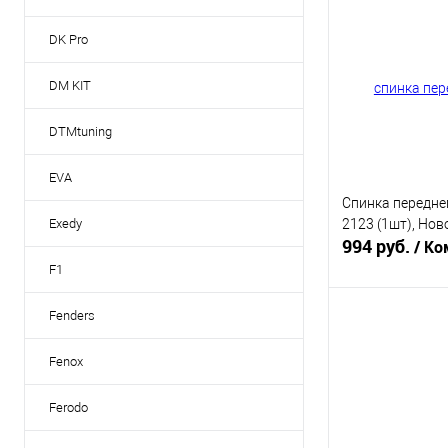
Купить в 1 кл
DK Pro
В избранное
DM KIT
DTMtuning
EVA
Спинка передне
2123 (1шт), Нов
Exedy
994 руб.
/ Ко
F1
Fenders
В 
Fenox
Купить в 1 кл
В избранное
Ferodo