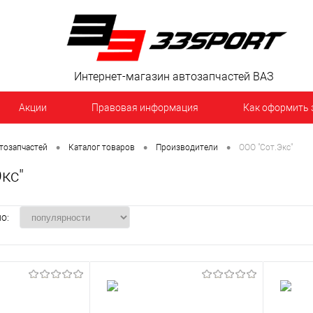
Интернет-магазин автозапчастей ВАЗ
Акции
Правовая информация
Как оформить 
•
•
•
тозапчастей
Каталог товаров
Производители
ООО "Сот.Экс"
кс"
о: