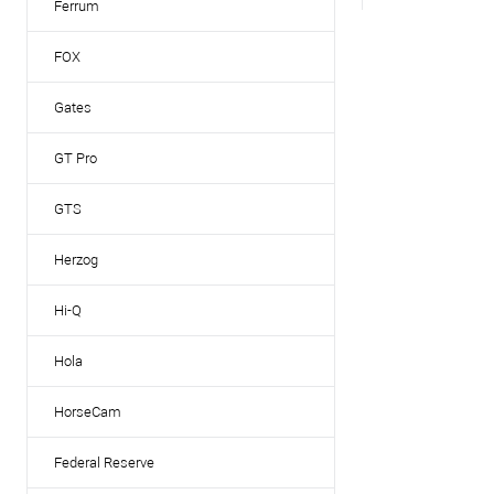
Ferrum
FOX
Gates
GT Pro
GTS
Herzog
Hi-Q
Hola
HorseCam
Federal Reserve