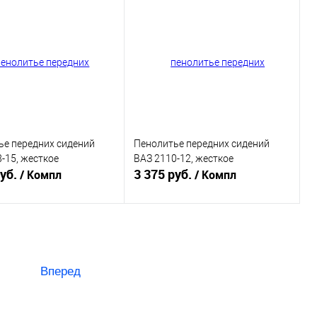
ь в 1 клик
К сравнению
Купить в 1 клик
К сравнению
ранное
В наличии
В избранное
В наличии
ье передних сидений
Пенолитье передних сидений
-15, жесткое
ВАЗ 2110-12, жесткое
руб.
3 375 руб.
/ Компл
/ Компл
В корзину
В корзину
ь в 1 клик
К сравнению
Купить в 1 клик
К сравнению
Вперед
ранное
В наличии
В избранное
В наличии