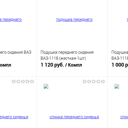
его сидения ВАЗ
Подушка переднего сидения
Подушка
ВАЗ-1118 (жесткая-1шт)
ВАЗ-1118
1 120 руб.
1 000 
Компл
/ Компл
корзину
В корзину
ик
К сравнению
Купить в 1 клик
К сравнению
Купит
В наличии
В избранное
В наличии
В изб