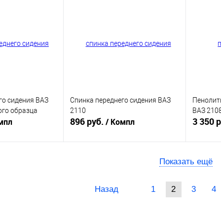
ик
К сравнению
Купить в 1 клик
К сравнению
Купит
В наличии
В избранное
В наличии
В изб
го сидения ВАЗ
Спинка переднего сидения ВАЗ
Пенолит
ого образца
2110
ВАЗ 2108
896 руб.
3 350 
мпл
/ Компл
корзину
В корзину
Показать ещё
ик
К сравнению
Купить в 1 клик
К сравнению
Купит
Назад
1
2
3
4
В наличии
В избранное
В наличии
В изб