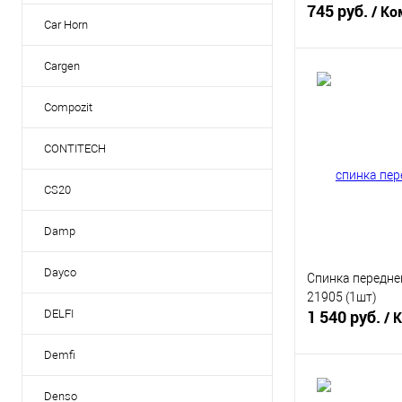
745 руб.
/ Ко
Car Horn
Cargen
В 
Compozit
Купить в 1 кл
CONTITECH
В избранное
CS20
Damp
Dayco
Спинка передне
21905 (1шт)
1 540 руб.
DELFI
/ 
Demfi
В 
Denso