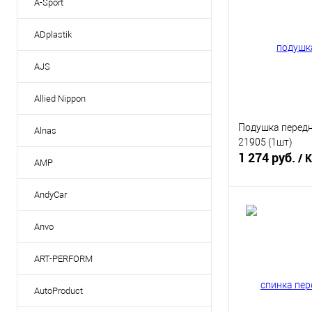
A-Sport
ADplastik
AJS
Allied Nippon
Подушка передн
Alnas
21905 (1шт)
1 274 руб.
/ 
AMP
AndyCar
В 
Anvo
Купить в 1 кл
ART-PERFORM
В избранное
AutoProduct