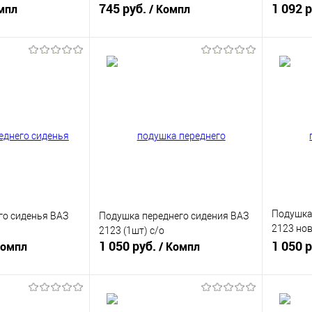
745 руб.
1 092 
мпл
/ Компл
корзину
В корзину
ик
К сравнению
Купить в 1 клик
К сравнению
Купит
В наличии
В избранное
В наличии
В изб
Подушка
го сиденья ВАЗ
Подушка переднего сидения ВАЗ
2123 нов
2123 (1шт) с/о
1 050 руб.
г.) (1шт)
1 050 
Компл
/ Компл
корзину
В корзину