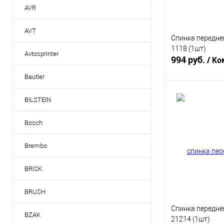
AVR
AVT
Спинка передне
1118 (1шт)
Avtosprinter
994 руб.
/ Ко
Bautler
В 
BILSTEIN
Купить в 1 кл
Bosch
В избранное
Brembo
BRISK
BRUSH
Спинка передне
BZAK
21214 (1шт)