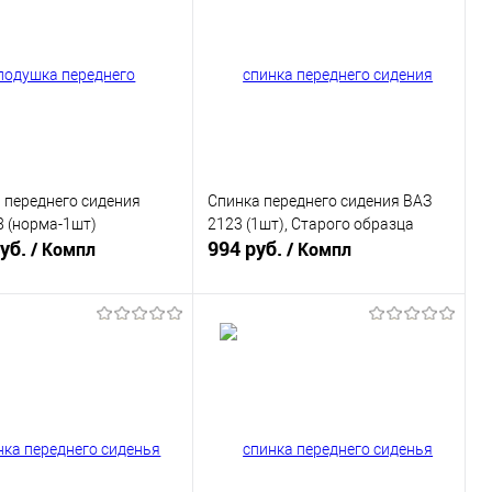
 переднего сидения
Спинка переднего сидения ВАЗ
 (норма-1шт)
2123 (1шт), Старого образца
руб.
994 руб.
/ Компл
/ Компл
В корзину
В корзину
ь в 1 клик
К сравнению
Купить в 1 клик
К сравнению
ранное
В наличии
В избранное
В наличии