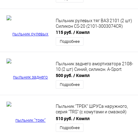
Пыльник рулевых тяг ВАЗ 2101 (2 шт)
Силикон CS-20 (2101-3003074CR)
115 руб.
/ Компл
Подробнее
Пыльник заднего амортизатора 2108-
10 (2 шт) Синий, силикон. A-Sport
500 руб.
/ Компл
Подробнее
Пыльник "ТРЕК" ШРУСа наружного,
серия "TRS" (с хомутами и смазкой)
для ВАЗ 2123, Лада (Нива 4x4, Нива
510 руб.
/ Компл
4x4 Урбан) CB70-109
Подробнее