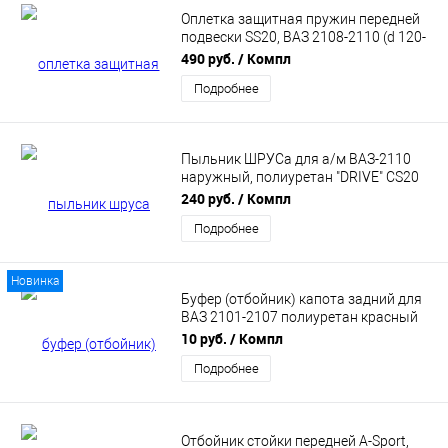
Оплетка защитная пружин передней
подвески SS20, ВАЗ 2108-2110 (d 120-
160, 2шт) SS64107
490 руб.
/ Компл
Подробнее
Пыльник ШРУСа для а/м ВАЗ-2110
наружный, полиуретан "DRIVE" CS20
(CS06165)
240 руб.
/ Компл
Подробнее
Новинка
Буфер (отбойник) капота задний для
ВАЗ 2101-2107 полиуретан красный
АБПА
10 руб.
/ Компл
Подробнее
Отбойник стойки передней A-Sport,