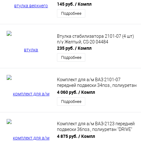
полиуретан Красный DRIVE, CS-20
145 руб.
/ Компл
06077
Подробнее
Втулка стабилизатора 2101-07 (4 шт)
п/у Желтый, CS-20 04484
235 руб.
/ Компл
Подробнее
Комплект для а/м ВАЗ 2101-07
передней подвески 34поз., полиуретан
"DRIVE" CS20 (CS10431)
4 060 руб.
/ Компл
Подробнее
Комплект для а/м ВАЗ-2123 передней
подвески 36поз., полиуретан "DRIVE"
CS20 (CS10433)
4 875 руб.
/ Компл