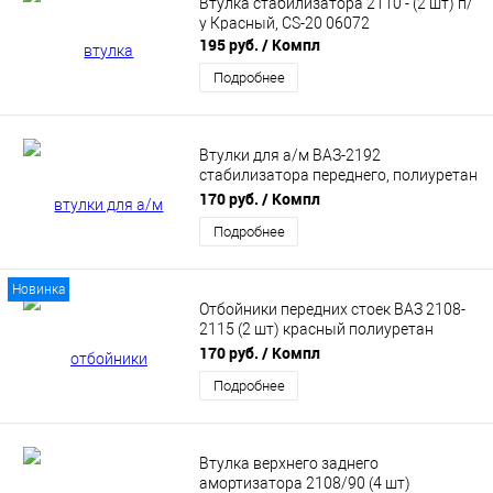
Втулка стабилизатора 2110 - (2 шт) п/
у Красный, CS-20 06072
195 руб.
/ Компл
Подробнее
Втулки для а/м ВАЗ-2192
стабилизатора переднего, полиуретан
"DRIVE" CS20 (CS13865)
170 руб.
/ Компл
Подробнее
Новинка
Отбойники передних стоек ВАЗ 2108-
2115 (2 шт) красный полиуретан
DRIVE CS-20 (CS09064)
170 руб.
/ Компл
Подробнее
Втулка верхнего заднего
амортизатора 2108/90 (4 шт)