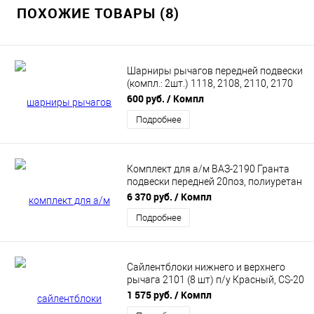
ПОХОЖИЕ ТОВАРЫ (8)
Шарниры рычагов передней подвески
(компл.: 2шт.) 1118, 2108, 2110, 2170
(желтый) "COMFORT" CS20 (CS10420)
600 руб.
/ Компл
Подробнее
Комплект для а/м ВАЗ-2190 Гранта
подвески передней 20поз, полиуретан
"DRIVE" CS20 (CS10430)
6 370 руб.
/ Компл
Подробнее
Сайлентблоки нижнего и верхнего
рычага 2101 (8 шт) п/у Красный, CS-20
05085
1 575 руб.
/ Компл