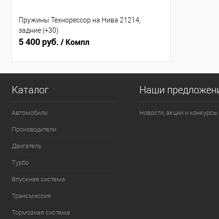
Пружины Технорессор на Нива 21214,
задние (+30)
5 400 руб.
/ Компл
Каталог
Наши предложен
Автомобили
Новости, акции и конкурсы
Производители
Двигатель
Турбо
Впускная система
Трансмиссия
Тормозная система