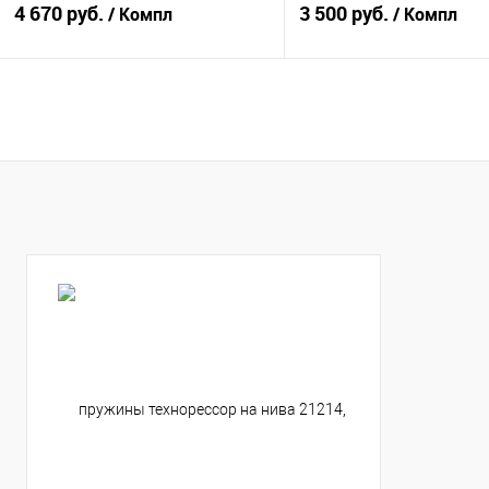
4 670 руб.
3 500 руб.
/ Компл
/ Компл
Подписаться
В корзину
Купить в 1 клик
К сравнению
Купить в 1 клик
К с
В избранное
Под заказ
В избранное
В н