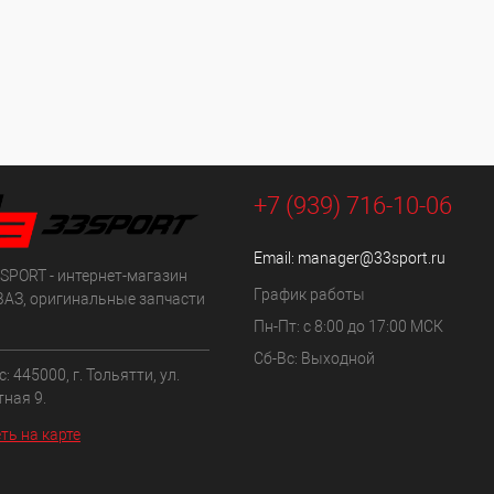
+7 (939) 716-10-06
Email:
manager@33sport.ru
SPORT - интернет-магазин
График работы
ВАЗ, оригинальные запчасти
Пн-Пт: с 8:00 до 17:00 МСК
Сб-Вс: Выходной
: 445000, г. Тольятти, ул.
ная 9.
ть на карте