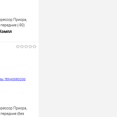
рессор Приора,
 передние (-90)
 Компл
В корзину
лик
К сравнению
В наличии
рессор Приора,
 передние (без