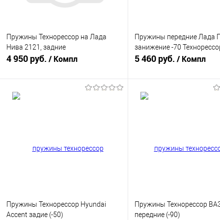
Пружины Технорессор на Лада
Пружины передние Лада Г
Нива 2121, задние
занижение -70 Технорессо
4 950 руб.
5 460 руб.
/ Компл
/ Компл
В корзину
В корзину
Купить в 1 клик
К сравнению
Купить в 1 клик
К с
В избранное
В наличии
В избранное
В н
Пружины Технорессор Hyundai
Пружины Технорессор ВАЗ
Accent задие (-50)
передние (-90)