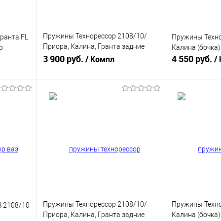
Пружины Технорессор 2108/10/
ранта FL
Пружины Техно
Приора, Калина, Гранта задние
р
Калина (бочка)
(-120)
3 900 руб.
4 550 руб.
/ Компл
/
В корзину
равнению
Купить в 1 клик
К сравнению
Купить в 1 к
аличии
В избранное
В наличии
В избранное
Пружины Технорессор 2108/10/
Пружины Техно
 2108/10
Приора, Калина, Гранта задние
Калина (бочка)