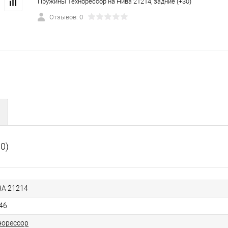
Пружины Технорессор на Нива 21214, задние (+30)
Отзывов: 0
0)
А 21214
46
норессор