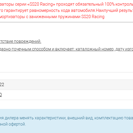
изаторы серии «SS20 Racing» проходят обязательный 100% контроль
то гарантирует равномерность хода автомобиля.Наилучший резуль
амортизаторы с заниженными пружинами SS20 Racing
утствие повреждений.
арно-точечным способом и включает: каталожный номер, дату изг
22
0
ия дилера менять характеристики, внешний вид, комплектацию това
чной офертой.