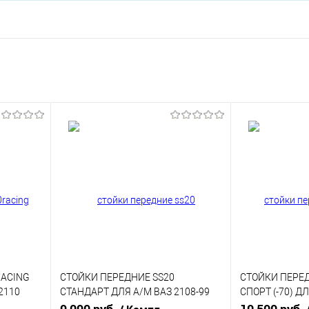
RACING
СТОЙКИ ПЕРЕДНИЕ SS20
СТОЙКИ ПЕРЕ
2110
СТАНДАРТ ДЛЯ А/М ВАЗ 2108-99
СПОРТ (-70) Д
SS20101
КАЛИНА 2, ГРА