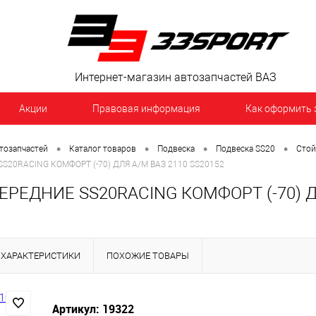
Интернет-магазин автозапчастей ВАЗ
Акции
Правовая информация
Как оформить 
•
•
•
•
тозапчастей
Каталог товаров
Подвеска
Подвеска SS20
Стой
S20RACING КОМФОРТ (-70) ДЛЯ А/М ВАЗ 2110 SS20152
РЕДНИЕ SS20RACING КОМФОРТ (-70) Д
ХАРАКТЕРИСТИКИ
ПОХОЖИЕ ТОВАРЫ
Артикул: 19322