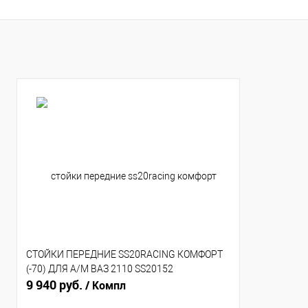
Купить в 1 клик
К сравнению
Купить в 1 клик
К с
В избранное
В наличии
В избранное
В н
СТОЙКИ ПЕРЕДНИЕ SS20RACING КОМФОРТ
(-70) ДЛЯ А/М ВАЗ 2110 SS20152
9 940 руб.
/ Компл