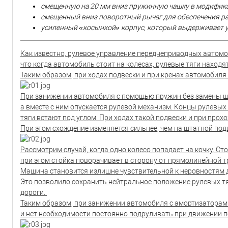
смещенную на 20 мм вниз пружинную чашку в модифика
смещенный вниз поворотный рычаг для обеспечения ра
усиленный «косынкой» корпус, который выдерживает у
Как известно, рулевое управление переднеприводных автом
что когда автомобиль стоит на колесах, рулевые тяги находя
Таким образом, при ходах подвески и при кренах автомобил
При занижении автомобиля с помощью пружин без замены 
а вместе с ним опускается рулевой механизм. Концы рулевых
тяги встают под углом. При ходах такой подвески и при про
При этом схождение изменяется сильнее, чем на штатной под
Рассмотрим случай, когда одно колесо попадает на кочку. Сто
при этом стойка поворачивает в сторону от прямолинейной т
Машина становится излишне чувствительной к неровностям 
Это позволило сохранить нейтральное положение рулевых тя
дороги.
Таким образом, при занижении автомобиля с амортизаторами
и нет необходимости постоянно подруливать при движении по