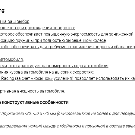
g:
м на ваш выбор;
 кренов при прохождении поворотов;
 которое обеспечивает повышенную энергоемкость для заниженной 
ксацию пружины при полностью вывешенном колесе;
чтобы обеспечивать для требуемого занижения подвески сбаланси
автомобиля;
ми, что гарантирует равномерность хода автомобиля;
ния кузова автомобиля на высоких скоростях;
 Racing (за счет «косынок» усиления) позволяет использовать их к
ортивная внешность автомобиля.
 конструктивные особенности:
ужинами -30, -50 и -70 мм (с числом витков не более 6 для передни
распределения усилий между отбойником и пружиной в составе зан