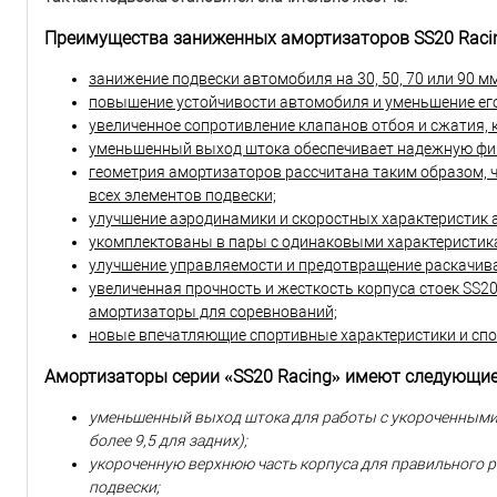
Преимущества заниженных амортизаторов SS20 Racin
занижение подвески автомобиля на 30, 50, 70 или 90 м
повышение устойчивости автомобиля и уменьшение его
увеличенное сопротивление клапанов отбоя и сжатия,
уменьшенный выход штока обеспечивает надежную фи
геометрия амортизаторов рассчитана таким образом, 
всех элементов подвески;
улучшение аэродинамики и скоростных характеристик 
укомплектованы в пары с одинаковыми характеристика
улучшение управляемости и предотвращение раскачива
увеличенная прочность и жесткость корпуса стоек SS20
амортизаторы для соревнований;
новые впечатляющие спортивные характеристики и сп
Амортизаторы серии «SS20 Racing» имеют следующие
уменьшенный выход штока для работы с укороченными пр
более 9,5 для задних);
укороченную верхнюю часть корпуса для правильного 
подвески;