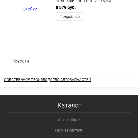
подвески Lada Priora, серия
КомфортCLASSIC
8 579 руб.
Подробнее
Новости
СОБСТВЕННОЕ ПРОИЗВОДСТВО АВТОЗАПЧАСТЕЙ
Каталог
Автомобили
Производители