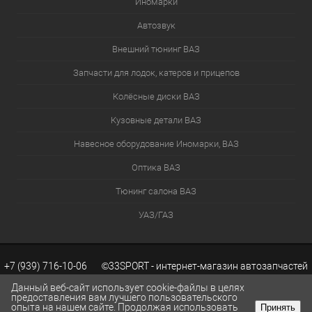
Иномарки
Автозвук
Внешний тюнинг ВАЗ
Запчасти для лодок, катеров и прицепов
Колёсные диски ВАЗ
Кузовные детали ВАЗ
Навесное оборудование Иномарки, ВАЗ
Оптика ВАЗ
Тюнинг салона ВАЗ
УАЗ/ГАЗ
+7 (939) 716-10-06 ©33SPORT - интернет-магазин автозапчастей
Данный веб-сайт использует cookie-файлы в целях
предоставления вам лучшего пользовательского
опыта на нашем сайте. Продолжая использовать
Принять
ВАЗ. Каталог запчастей ВАЗ.
Разработка сайтов KWEBEK.RU