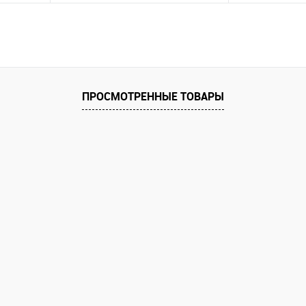
В корзину
равнению
Купить в 1 клик
К сравнению
Купить в 1 к
аличии
В избранное
В наличии
В избранное
ПРОСМОТРЕННЫЕ ТОВАРЫ