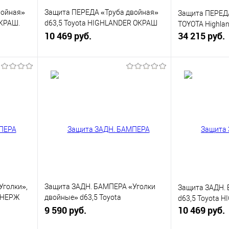
войная»
Защита ПЕРЕДА «Труба двойная»
Защита ПЕРЕДА
ОКРАШ.
d63,5 Toyota HIGHLANDER ОКРАШ
TOYOTA Highla
1844 К
10 469 руб.
34 215 руб.
В корзину
равнению
Купить в 1 клик
К сравнению
Купить в 1 к
аличии
В избранное
В наличии
В избранное
Уголки»,
Защита ЗАДН. БАМПЕРА «Уголки
Защита ЗАДН. 
R НЕРЖ
двойные» d63,5 Toyota
d63,5 Toyota 
HIGHLANDER ОКРАШ 1848 К
9 590 руб.
10 469 руб.