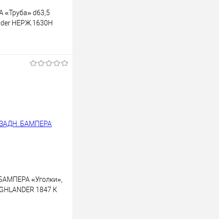
 «Труба» d63,5
nder НЕРЖ.1630Н
В корзину
лик
К сравнению
В наличии
БАМПЕРА «Уголки»,
HIGHLANDER 1847 К