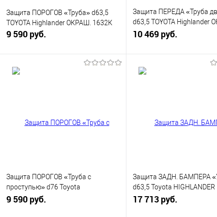
Защита ПЕРЕДА «Труба д
Защита ПОРОГОВ «Труба» d63,5
d63,5 TOYOTA Highlander 
TOYOTA Highlander ОКРАШ. 1632К
9 590 руб.
1631К
10 469 руб.
В корзину
В корзину
Купить в 1 клик
К сравнению
Купить в 1 клик
К с
В избранное
В наличии
В избранное
В н
Защита ПОРОГОВ «Труба с
Защита ЗАДН. БАМПЕРА «
проступью» d76 Toyota
d63,5 Toyota HIGHLANDE
HIGHLANDER ОКРАШ 1845 К
9 590 руб.
1847 Н
17 713 руб.