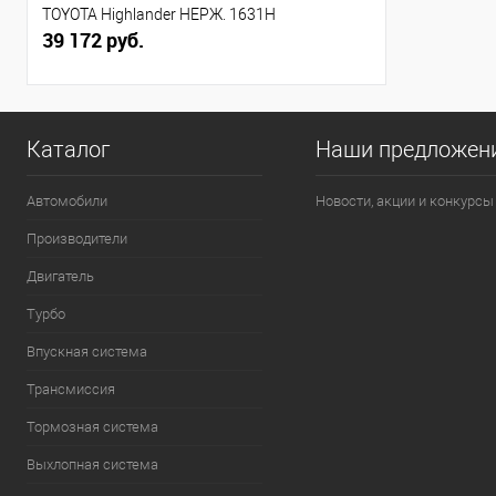
TOYOTA Highlander НЕРЖ. 1631Н
39 172 руб.
Каталог
Наши предложен
Автомобили
Новости, акции и конкурсы
Производители
Двигатель
Турбо
Впускная система
Трансмиссия
Тормозная система
Выхлопная система