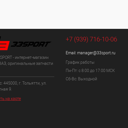
+7 (939) 716-10-06
Email:
manager@33sport.ru
SPORT - интернет-магазин
График работы
ВАЗ, оригинальные запчасти
Пн-Пт: с 8:00 до 17:00 МСК
Сб-Вс: Выходной
: 445000, г. Тольятти, ул.
ная 9.
ть на карте