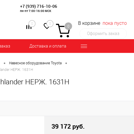
+7 (939) 716-10-06
пн-пт 7:00-16:00 МСК
В корзине
пока пусто
0
0
0
Оформить заказ
заказ
Доставка и оплата
•
•
Навесное оборудование Toyota
lander НЕРЖ. 1631Н
hlander НЕРЖ. 1631Н
39 172 руб.