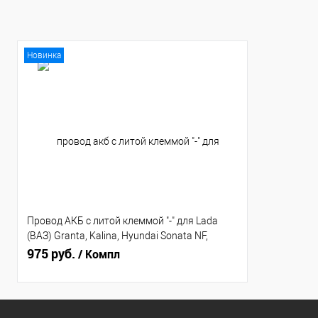
Новинка
Провод АКБ с литой клеммой "-" для Lada
(ВАЗ) Granta, Kalina, Hyundai Sonata NF,
Chrysler с тросовым приводом КПП Cargen
975 руб.
/ Компл