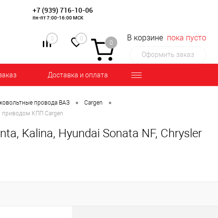
+7 (939) 716-10-06
пн-пт 7:00-16:00 МСК
В корзине
пока пусто
0
0
0
Оформить заказ
заказ
Доставка и оплата
•
•
ковольтные провода ВАЗ
Cargen
вым приводом КПП Cargen
a, Kalina, Hyundai Sonata NF, Chrysler