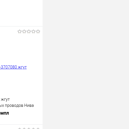
 жгут
ых проводов Нива
Cargen
омпл