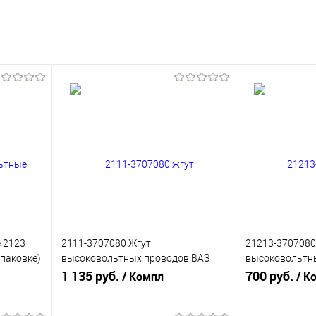
 2123
2111-3707080 Жгут
21213-3707080
упаковке)
высоковольтных проводов ВАЗ
высоковольтн
2108-2115 (инжектор, 8v), Cargen
1 135 руб.
(карбюратор), 
700 руб.
/ Компл
/ К