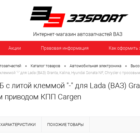
Интернет-магазин автозапчастей ВАЗ
Акции
Правовая информация
Как оформить 
•
•
•
тозапчастей
Каталог товаров
Автомобильная электроника
Высо
леммой "-" для Lada (ВАЗ) Granta, Kalina, Hyundai Sonata NF, Chrysler с тросо
 с литой клеммой "-" для Lada (ВАЗ) Grant
м приводом КПП Cargen
ХАРАКТЕРИСТИКИ
ПОХОЖИЕ ТОВАРЫ