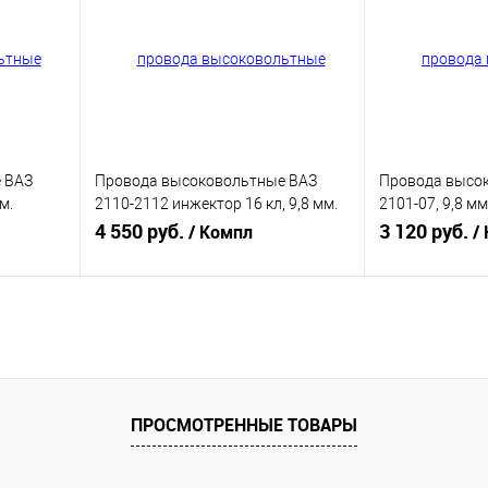
 ВАЗ
Провода высоковольтные ВАЗ
Провода высо
м.
2110-2112 инжектор 16 кл, 9,8 мм.
2101-07, 9,8 мм
0IWS)
Bautler, силикон (BTL-0012IWS)
4 550 руб.
(BTL-0001IWS)
3 120 руб.
/ Компл
/
В корзину
равнению
Купить в 1 клик
К сравнению
Купить в 1 к
аличии
В избранное
В наличии
В избранное
ПРОСМОТРЕННЫЕ ТОВАРЫ