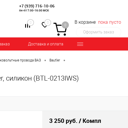
+7 (939) 716-10-06
пн-пт 7:00-16:00 МСК
В корзине
пока пусто
0
0
0
Оформить заказ
заказ
Доставка и оплата
•
•
ковольтные провода ВАЗ
Bautler
r, силикон (BTL-0213IWS)
3 250 руб.
/ Компл