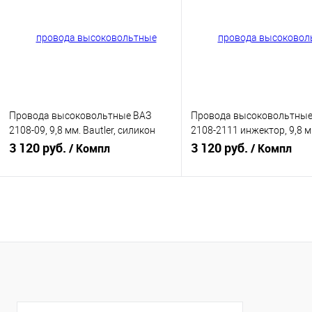
Провода высоковольтные ВАЗ
Провода высоковольтные
2108-09, 9,8 мм. Bautler, силикон
2108-2111 инжектор, 9,8 м
(BTL-0008IWS)
3 120 руб.
Bautler, силикон (BTL-001
3 120 руб.
/ Компл
/ Компл
В корзину
В корзину
Купить в 1 клик
К сравнению
Купить в 1 клик
К с
В избранное
В наличии
В избранное
В н