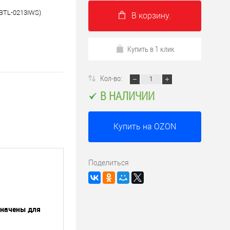
(BTL-0213IWS)
В корзину.
Купить в 1 клик
Кол-во:
В НАЛИЧИИ
Купить на OZON
Поделиться
значены для