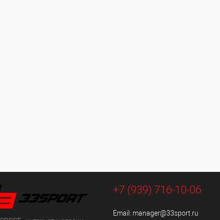
+7 (939) 716-10-06
Email:
manager@33sport.ru