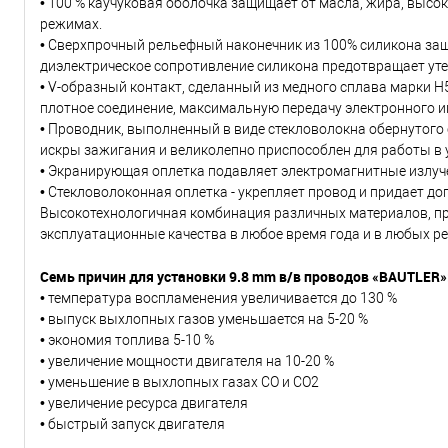
• 100 % каучуковая оболочка защищает от масла, жира, высок
режимах.
• Сверхпрочный рельефный наконечник из 100% силикона защ
диэлектрическое сопротивление силикона предотвращает уте
• V-образный контакт, сделанный из медного сплава марки 
плотное соединение, максимальную передачу электронного 
• Проводник, выполненный в виде стекловолокна обернутог
искры зажигания и великолепно приспособлен для работы в 
• Экранирующая оплетка подавляет электромагнитные излуче
• Стекловолоконная оплетка - укрепляет провод и придает д
Высокотехнологичная комбинация различных материалов, пр
эксплуатационные качества в любое время года и в любых р
Семь причин для установки 9.8 mm в/в проводов «BAUTLER»
• температура воспламенения увеличивается до 130 %
• выпуск выхлопных газов уменьшается на 5-20 %
• экономия топлива 5-10 %
• увеличение мощности двигателя на 10-20 %
• уменьшение в выхлопных газах СО и СО2
• увеличение ресурса двигателя
• быстрый запуск двигателя