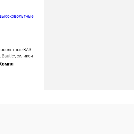
ковольтные ВАЗ
. Bautler, силикон
 Компл
В корзину
лик
К сравнению
В наличии