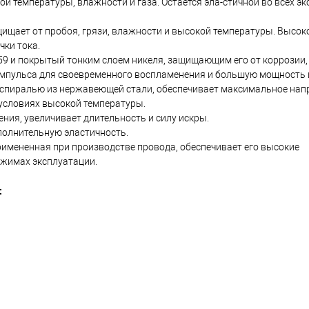
ой температуры, влажности и газа. Остается эла-стичной во всех 
ищает от пробоя, грязи, влажности и высокой температуры. Высок
чки тока.
H59 и покрытый тонким слоем никеля, защищающим его от коррозии,
импульса для своевременного воспламенения и большую мощность 
о спиралью из нержавеющей стали, обеспечивает максимальное нап
условиях высокой температуры.
ния, увеличивает длительность и силу искры.
ополнительную эластичность.
имененная при производстве провода, обеспечивает его высокие
ежимах эксплуатации.
: