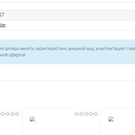
27
ler
ия дилера менять характеристики, внешний вид, комплектацию това
чной офертой.