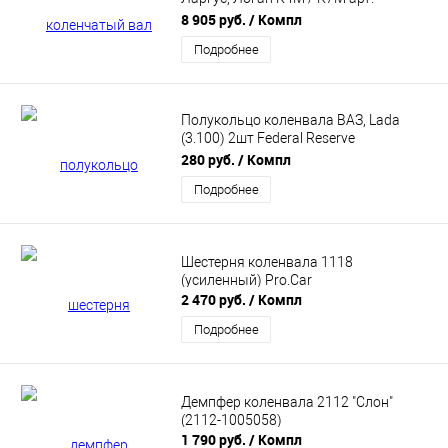
8200416793 BESTAUTO BS100-54
8 905 руб.
/ Компл
Подробнее
Полукольцо коленвала ВАЗ, Lada
(3.100) 2шт Federal Reserve
(21011005183041)
280 руб.
/ Компл
Подробнее
Шестерня коленвала 1118
(усиленный) Pro.Car
2 470 руб.
/ Компл
Подробнее
Демпфер коленвала 2112 "Слон"
(2112-1005058)
1 790 руб.
/ Компл