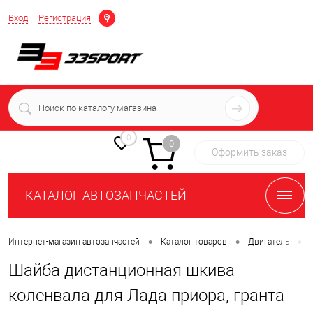
Определение
Вход
Регистрация
+7 (939) 716-10-06
пн-пт 7:00-16:00 МСК
0
0
Оформить заказ
КАТАЛОГ АВТОЗАПЧАСТЕЙ
•
•
•
Интернет-магазин автозапчастей
Каталог товаров
Двигатель
Шайба дистанционная шкива
коленвала для Лада приора, гранта