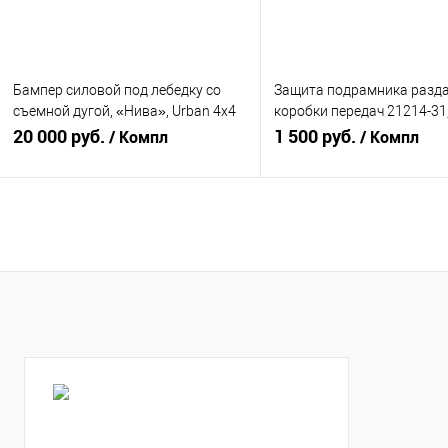
Бампер силовой под лебедку со
Защита подрамника разд
съемной дугой, «Нива», Urban 4x4
коробки передач 21214-31
Niva-Parts (NPCD-00260)
20 000 руб.
Нива Партс
1 500 руб.
/ Компл
/ Компл
В корзину
В корзину
Купить в 1 клик
К сравнению
Купить в 1 клик
К с
В избранное
В наличии
В избранное
В н