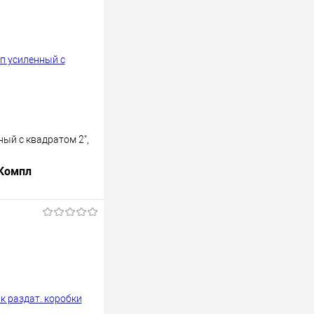
ый с квадратом 2",
 Компл
В корзину
лик
К сравнению
В наличии