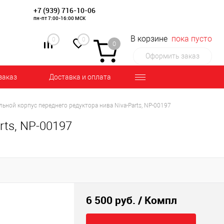
+7 (939) 716-10-06
пн-пт 7:00-16:00 МСК
В корзине
пока пусто
0
0
0
Оформить заказ
заказ
Доставка и оплата
льной корпус переднего редуктора нива Niva-Parts, NP-00197
rts, NP-00197
6 500 руб.
/ Компл