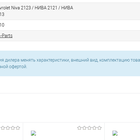
vrolet Niva 2123 / НИВА 2121 / НИВА
13
10
a-Parts
ия дилера менять характеристики, внешний вид, комплектацию това
чной офертой.