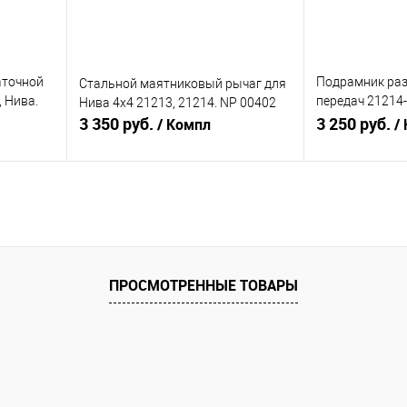
аточной
Подрамник раз
Стальной маятниковый рычаг для
, Нива.
передач 21214-
Нива 4х4 21213, 21214. NP 00402
3 350 руб.
(усиленный) го
3 250 руб.
/ Компл
/
Нива Партс
В корзину
равнению
Купить в 1 клик
К сравнению
Купить в 1 к
аличии
В избранное
В наличии
В избранное
ПРОСМОТРЕННЫЕ ТОВАРЫ