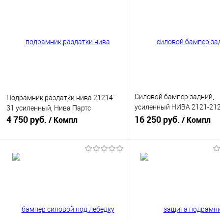
Силовой бампер задний,
Подрамник раздатки нива 21214-
усиленный НИВА 2121-212
31 усиленный, Нива Партс
4 750 руб.
проушинами и кронштейн
16 250 руб.
/ Компл
/ Компл
домкрат. Нива Партс NP-0
В корзину
В корзину
Купить в 1 клик
К сравнению
Купить в 1 клик
К с
В избранное
В наличии
В избранное
В н