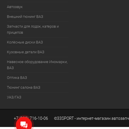
Автозвук
Внешний тюнинг ВАЗ
Запчасти для лодок, катеров и
прицепов
Колёсные диски ВАЗ
Кузовные детали ВАЗ
Навесное оборудование Иномарки,
ВАЗ
Оптика ВАЗ
Тюнинг салона ВАЗ
УАЗ/ГАЗ
+7 (939) 716-10-06 ©33SPORT - интернет-магазин автозапч