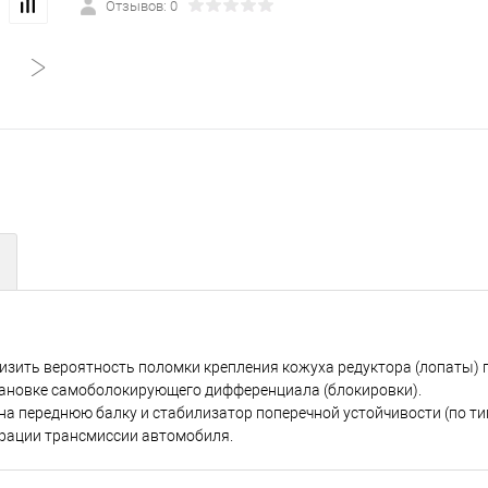
Отзывов: 0
низить вероятность поломки крепления кожуха редуктора (лопаты) 
становке самоболокирующего дифференциала (блокировки).
 переднюю балку и стабилизатор поперечной устойчивости (по ти
брации трансмиссии автомобиля.