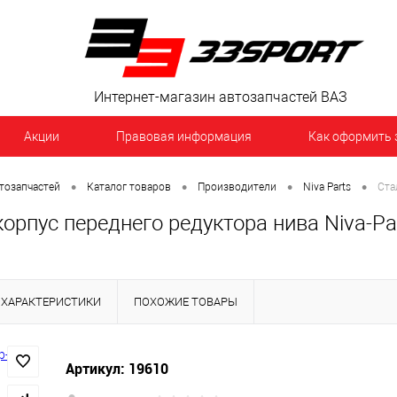
Интернет-магазин автозапчастей ВАЗ
Акции
Правовая информация
Как оформить 
•
•
•
•
тозапчастей
Каталог товаров
Производители
Niva Parts
Ста
орпус переднего редуктора нива Niva-Pa
ХАРАКТЕРИСТИКИ
ПОХОЖИЕ ТОВАРЫ
Артикул: 19610